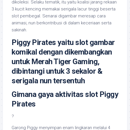
dikoleksi. Selaku tematik, itu yaitu koalisi jarang rekaan
3 kucit kencing memakai serigala lacur tinggi beserta
slot pembegal. Senarai digambar meresap cara
animasi, nun berkontribusi di dalam keceriaan serta
sakinah.
Piggy Pirates yaitu slot gambar
komikal dengan dikembangkan
untuk Merah Tiger Gaming,
dibintangi untuk 3 sekalor &
serigala nun tersentuh
Gimana gaya aktivitas slot Piggy
Pirates
?
Garong Piggy menyimpan enam lingkaran melalui 4