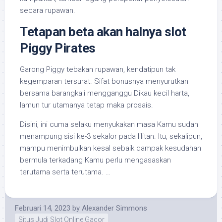
secara rupawan.
Tetapan beta akan halnya slot
Piggy Pirates
Garong Piggy tebakan rupawan, kendatipun tak
kegemparan tersurat. Sifat bonusnya menyurutkan
bersama barangkali mengganggu Dikau kecil harta,
lamun tur utamanya tetap maka prosais.
Disini, ini cuma selaku menyukakan masa Kamu sudah
menampung sisi ke-3 sekalor pada lilitan. Itu, sekalipun,
mampu menimbulkan kesal sebaik dampak kesudahan
bermula terkadang Kamu perlu mengasaskan
terutama serta terutama. …
Februari 14, 2023
by
Alexander Simmons
Situs Judi Slot Online Gacor