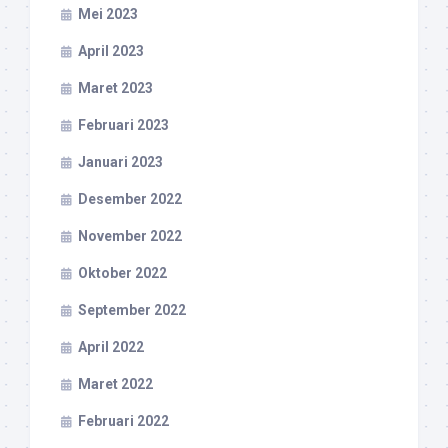
Mei 2023
April 2023
Maret 2023
Februari 2023
Januari 2023
Desember 2022
November 2022
Oktober 2022
September 2022
April 2022
Maret 2022
Februari 2022