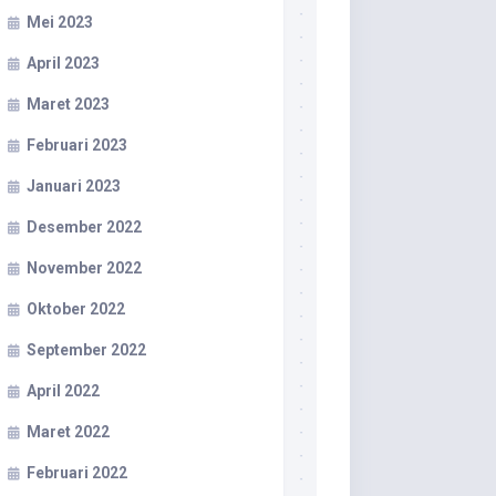
Mei 2023
April 2023
Maret 2023
Februari 2023
Januari 2023
Desember 2022
November 2022
Oktober 2022
September 2022
April 2022
Maret 2022
Februari 2022