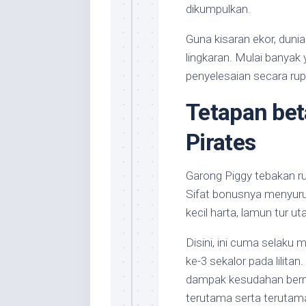
dikumpulkan.
Guna kisaran ekor, duni
lingkaran. Mulai banya
penyelesaian secara ru
Tetapan bet
Pirates
Garong Piggy tebakan r
Sifat bonusnya menyur
kecil harta, lamun tur 
Disini, ini cuma sela
ke-3 sekalor pada lilita
dampak kesudahan ber
terutama serta terutam