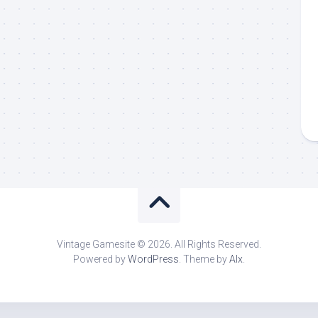
Vintage Gamesite © 2026. All Rights Reserved.
Powered by
WordPress
. Theme by
Alx
.