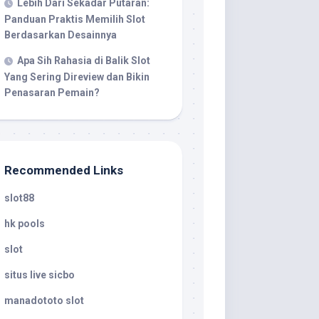
Lebih Dari Sekadar Putaran:
Panduan Praktis Memilih Slot
Berdasarkan Desainnya
Apa Sih Rahasia di Balik Slot
Yang Sering Direview dan Bikin
Penasaran Pemain?
Recommended Links
slot88
hk pools
slot
situs live sicbo
manadototo slot