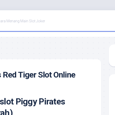
ara Menang Main Slot Joker
 Red Tiger Slot Online
lot Piggy Pirates
ah)