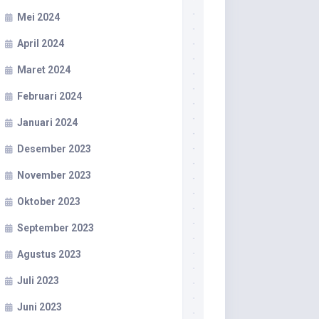
Mei 2024
April 2024
Maret 2024
Februari 2024
Januari 2024
Desember 2023
November 2023
Oktober 2023
September 2023
Agustus 2023
Juli 2023
Juni 2023