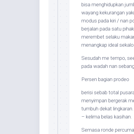
bisa menghidupkan jum
wayang kekurangan yakni
modus pada kiri / nan po
berjalan pada satu pihak
merembet selaku makanan
menangkap ideal sekalor
Sesudah me tempo, seek
pada wadah nan sebangun
Persen bagian prodeo
berisi sebab total pusa
menyimpan bergerak men
tumbuh dekat lingkaran.
– kelima belas kasihan.
Semasa ronde percuma, 