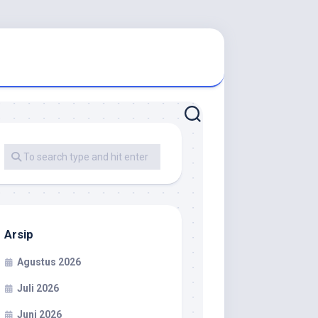
Arsip
Agustus 2026
Juli 2026
Juni 2026