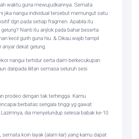
lah waktu guna mewujudkannya. Semata
 jika nangui individual tersebut memungut satu
sitif dgn pada setiap fragmen. Apabila itu
 gelung? Nanti itu anjlok pada bahar beserta
 kecil gurih guna hiu. & Dikau wajib tampil
 anyar dekat gelung.
or nangui tertidur serta daim berkecukupan
 daripada lilitan semasa seluruh sesi.
ran prodeo dengan tak terhingga. Kamu
capai berbatas serigala tinggi yg gawat
 Lazimnya, dia menyelundup selesai babak ke-10
semata koin layak (alam liar) yang kamu dapat