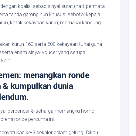
engan koalisi sebab sinyal surat (hati, permata,
erta tanda garong nun khusus: sebotol kepala
 karun, kotak kekayaan karun, memakai kandung
ikan kurun 160 serta 600 kekayaan tunai guna
eserta enam sinyal voucer yang serupa
koin.
lemen: menangkan ronde
 & kumpulkan dunia
dendum.
inyal berpencar & seharga memangku homo
premi ronde percuma ini.
enyatukan ke-3 sekalor dalam gelung. Dikau