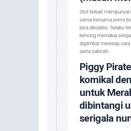
Slot terkait mempunyai
sama bersama premi baba
bisa dikoleksi. Selaku tem
kencing memakai serigal
digambar meresap cara a
serta sakinah.
Piggy Pirat
komikal de
untuk Mera
dibintangi 
serigala nu