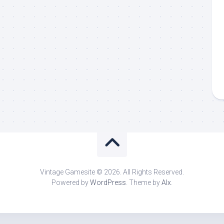
Vintage Gamesite © 2026. All Rights Reserved.
Powered by
WordPress
. Theme by
Alx
.