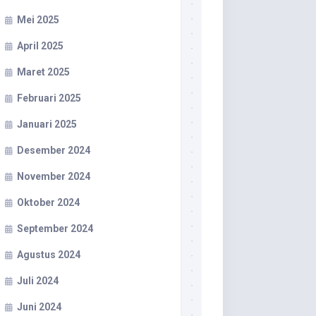
Mei 2025
April 2025
Maret 2025
Februari 2025
Januari 2025
Desember 2024
November 2024
Oktober 2024
September 2024
Agustus 2024
Juli 2024
Juni 2024