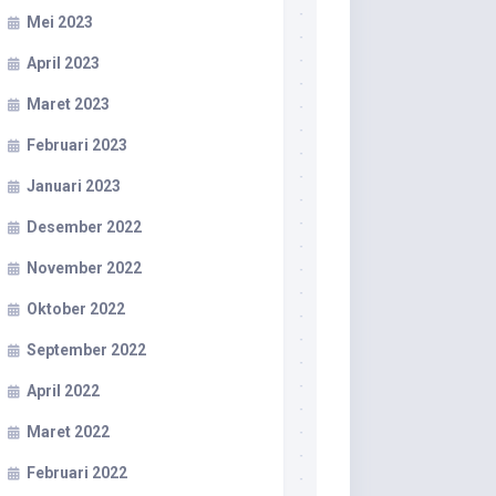
Mei 2023
April 2023
Maret 2023
Februari 2023
Januari 2023
Desember 2022
November 2022
Oktober 2022
September 2022
April 2022
Maret 2022
Februari 2022