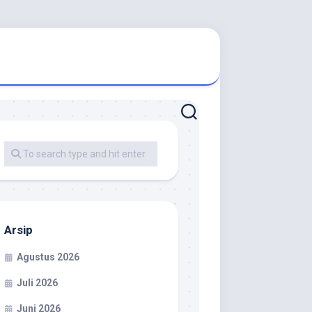
Arsip
Agustus 2026
Juli 2026
Juni 2026