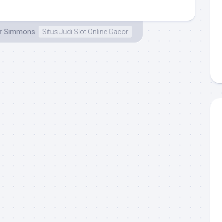
er Simmons
Situs Judi Slot Online Gacor