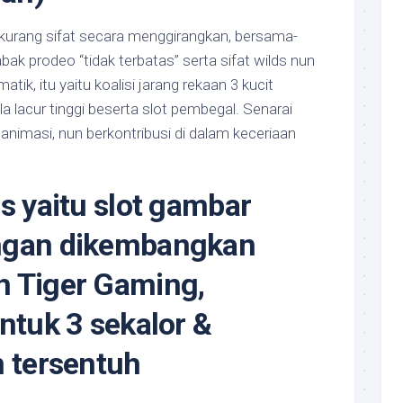
 kurang sifat secara menggirangkan, bersama-
k prodeo “tidak terbatas” serta sifat wilds nun
atik, itu yaitu koalisi jarang rekaan 3 kucit
a lacur tinggi beserta slot pembegal. Senarai
nimasi, nun berkontribusi di dalam keceriaan
es yaitu slot gambar
ngan dikembangkan
h Tiger Gaming,
untuk 3 sekalor &
n tersentuh