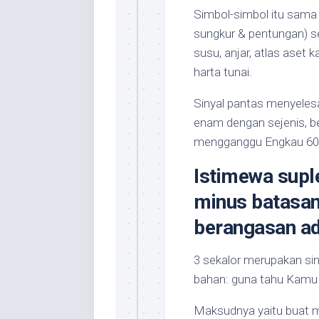
Simbol-simbol itu sama d
sungkur & pentungan) s
susu, anjar, atlas aset
harta tunai.
Sinyal pantas menyelesa
enam dengan sejenis, b
mengganggu Engkau 60 
Istimewa sup
minus batasan
berangasan a
3 sekalor merupakan s
bahan: guna tahu Kamu 
Maksudnya yaitu buat m