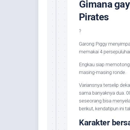
Gimana gaya
Pirates
?
Garong Piggy menyimpan 
memakai 4 persepuluhan
Engkau siap memotong s
masing-masing ronde.
Variansnya terselip deka
sama banyaknya dua. 00
seseorang bisa menyela
berikut, kendatipun ini
Karakter bers