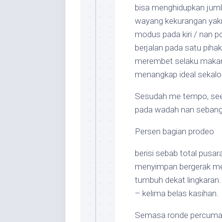
bisa menghidupkan jum
wayang kekurangan yakni
modus pada kiri / nan po
berjalan pada satu pihak
merembet selaku makanan
menangkap ideal sekalor
Sesudah me tempo, seek
pada wadah nan sebangun
Persen bagian prodeo
berisi sebab total pusa
menyimpan bergerak men
tumbuh dekat lingkaran.
– kelima belas kasihan.
Semasa ronde percuma, 