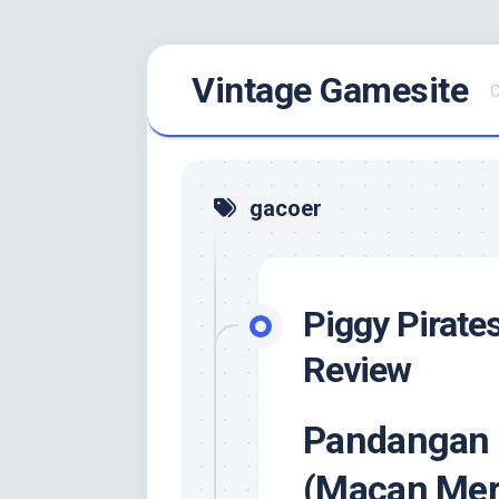
Skip
Vintage Gamesite
to
C
content
gacoer
Piggy Pirates
Review
Pandangan s
(Macan Mer