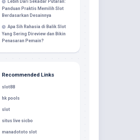
Lebih Dari Sekadar Putaran:
Panduan Praktis Memilih Slot
Berdasarkan Desainnya
Apa Sih Rahasia di Balik Slot
Yang Sering Direview dan Bikin
Penasaran Pemain?
Recommended Links
slot88
hk pools
slot
situs live sicbo
manadototo slot