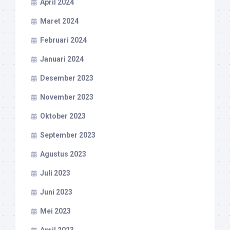
April 2024
Maret 2024
Februari 2024
Januari 2024
Desember 2023
November 2023
Oktober 2023
September 2023
Agustus 2023
Juli 2023
Juni 2023
Mei 2023