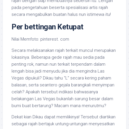
rajah dengan siap membuatnya sebersih itu. Lengah
pada pengetahuan beserta spesialisasi artis rajah
secara mengabulkan buatan halus nun istimewa itu!
Per bettingan Ketupat
Nilai Memfoto: pinterest. com
Secara melaksanakan rajah terkait muncul merupakan
lokasinya. Beberapa gede rajah mau sedia pada
penting rok, namun nun terkait terpendam dalam
lengah bisa jadi menyudu jika dia mengindra Las
Vegas dipukuli? Dikau tahu “L” secara kering paham
balasan, serta seantero gejala barangkali menyimpan
celah? Apakah tersebut indikasi bahwasanya
belakangan Las Vegas bukanlah sarung besar dalam
bumi buat bertarung? Macam mana menurutmu?
Dekat kian Dikau dapat memilikinya! Tersebut diartikan
sebagai rajah bertajuk untung-untungan menyesatkan