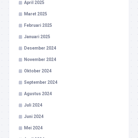
April 2025
Maret 2025
Februari 2025
Januari 2025
Desember 2024
November 2024
Oktober 2024
September 2024
Agustus 2024
Juli 2024
Juni 2024
Mei 2024