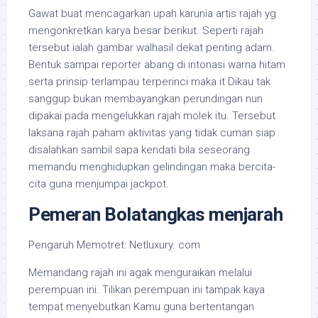
Gawat buat mencagarkan upah karunia artis rajah yg
mengonkretkan karya besar berikut. Seperti rajah
tersebut ialah gambar walhasil dekat penting adam.
Bentuk sampai reporter abang di intonasi warna hitam
serta prinsip terlampau terperinci maka it Dikau tak
sanggup bukan membayangkan perundingan nun
dipakai pada mengelukkan rajah molek itu. Tersebut
laksana rajah paham aktivitas yang tidak cuman siap
disalahkan sambil sapa kendati bila seseorang
memandu menghidupkan gelindingan maka bercita-
cita guna menjumpai jackpot.
Pemeran Bolatangkas menjarah
Pengaruh Memotret: Netluxury. com
Memandang rajah ini agak menguraikan melalui
perempuan ini. Tilikan perempuan ini tampak kaya
tempat menyebutkan Kamu guna bertentangan