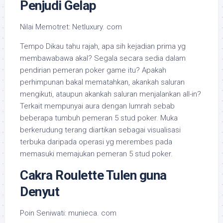
Penjudi Gelap
Nilai Memotret: Netluxury. com
Tempo Dikau tahu rajah, apa sih kejadian prima yg
membawabawa akal? Segala secara sedia dalam
pendirian pemeran poker game itu? Apakah
perhimpunan bakal mematahkan, akankah saluran
mengikuti, ataupun akankah saluran menjalankan all-in?
Terkait mempunyai aura dengan lumrah sebab
beberapa tumbuh pemeran 5 stud poker. Muka
berkerudung terang diartikan sebagai visualisasi
terbuka daripada operasi yg merembes pada
memasuki memajukan pemeran 5 stud poker.
Cakra Roulette Tulen guna
Denyut
Poin Seniwati: munieca. com