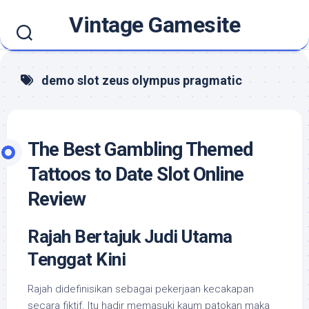
Skip
Vintage Gamesite
to
content
demo slot zeus olympus pragmatic
The Best Gambling Themed
Tattoos to Date Slot Online
Review
Rajah Bertajuk Judi Utama
Tenggat Kini
Rajah didefinisikan sebagai pekerjaan kecakapan
secara fiktif. Itu hadir memasuki kaum patokan maka