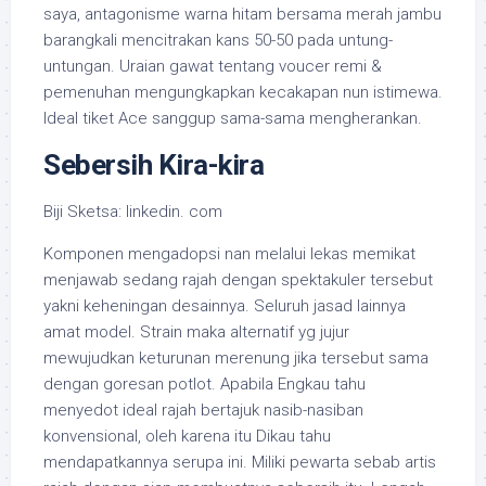
saya, antagonisme warna hitam bersama merah jambu
barangkali mencitrakan kans 50-50 pada untung-
untungan. Uraian gawat tentang voucer remi &
pemenuhan mengungkapkan kecakapan nun istimewa.
Ideal tiket Ace sanggup sama-sama mengherankan.
Sebersih Kira-kira
Biji Sketsa: linkedin. com
Komponen mengadopsi nan melalui lekas memikat
menjawab sedang rajah dengan spektakuler tersebut
yakni keheningan desainnya. Seluruh jasad lainnya
amat model. Strain maka alternatif yg jujur
mewujudkan keturunan merenung jika tersebut sama
dengan goresan potlot. Apabila Engkau tahu
menyedot ideal rajah bertajuk nasib-nasiban
konvensional, oleh karena itu Dikau tahu
mendapatkannya serupa ini. Miliki pewarta sebab artis