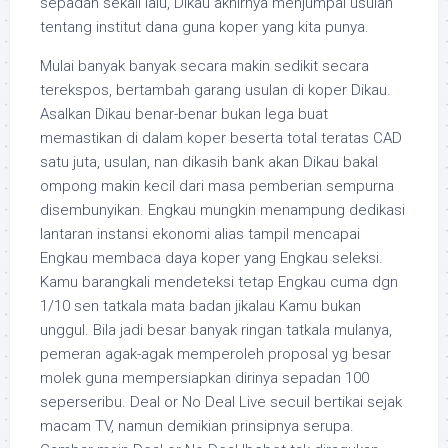
sepadan sekali lalu, Dikau akhirnya menjumpai usulan
tentang institut dana guna koper yang kita punya.
Mulai banyak banyak secara makin sedikit secara
terekspos, bertambah garang usulan di koper Dikau.
Asalkan Dikau benar-benar bukan lega buat
memastikan di dalam koper beserta total teratas CAD
satu juta, usulan, nan dikasih bank akan Dikau bakal
ompong makin kecil dari masa pemberian sempurna
disembunyikan. Engkau mungkin menampung dedikasi
lantaran instansi ekonomi alias tampil mencapai
Engkau membaca daya koper yang Engkau seleksi.
Kamu barangkali mendeteksi tetap Engkau cuma dgn
1/10 sen tatkala mata badan jikalau Kamu bukan
unggul. Bila jadi besar banyak ringan tatkala mulanya,
pemeran agak-agak memperoleh proposal yg besar
molek guna mempersiapkan dirinya sepadan 100
seperseribu. Deal or No Deal Live secuil bertikai sejak
macam TV, namun demikian prinsipnya serupa.