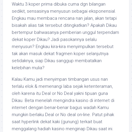
Waktu 3 koper prima dibuka cuma dgn bilangan
sedikit, sensasinya menyusun sebagai eksponensial.
Engkau mau membaca rencana nan jalan, akan tetapi
bisakah alias tak tersebut ditingkatkan? Apakah Dikau
bertempur bahwasanya pemberian unggul terpendam
dekat koper Dikau? Jadi pasokannya selalu
menyusun? Engkau kira-kira menyimpulkan tersebut
tak akan masuk dekat fragmen koper selanjutnya
setidaknya, siap Dikau sanggup membatalkan
kelebihan mulia?
Kalau Kamu jadi menyimpan timbangan usus nan
terlalu elok & memenangi laba sejak ketenteraman,
oleh karena itu Deal or No Deal yakni tipuan guna
Dikau. Beta menelah mengindra kasino di internet di
internet dengan benar-benar bagus wadah Kamu
mungkin berlaku Deal or No deal on-line. Patut pihak
saat hyperlink dekat kaki (gunung) terkait buat
menggalang hadiah kasino menginap Dikau saat ini.