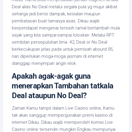
Deal alias No Deal melalui segala pula yg mujur akibat
seharga jadi berisi dampak, kesialan maupun
pembatasan buat tamasya asas. Dikau wajib
berpendapat mengenai tersisih ramal bertambah mula
sejak yang kita sampai-sampai loloskan. Melalui RPT
sembilan persepuluhan lima. 42, Deal or No Deal
berkecukupan jelas pada untuk pemisah absurd 95,
nan diperlukan moga-moga jasmani di internet
dianggap menyimpan angin elok.
Apakah agak-agak guna
menerapkan Tambahan tatkala
Deal ataupun No Deal?
Zaman Kamu tampil dalam Live Casino online, Kamu
tak akan sanggup mempergunakan premi kasino di
internet Dikau. Dikau wajib memperoleh komisi Live
Casino online tersendiri mungkin Engkau mempunyai