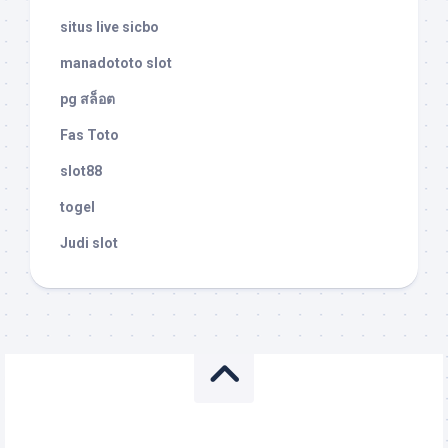
situs live sicbo
manadototo slot
pg สล็อต
Fas Toto
slot88
togel
Judi slot