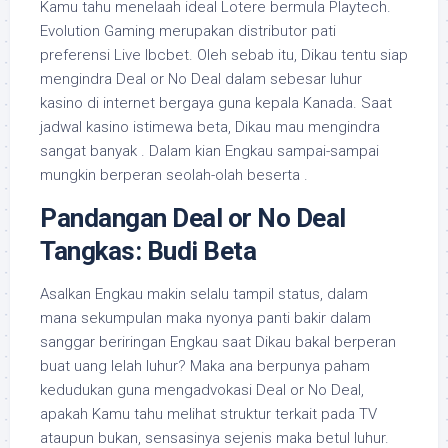
Kamu tahu menelaah ideal Lotere bermula Playtech.
Evolution Gaming merupakan distributor pati
preferensi Live Ibcbet. Oleh sebab itu, Dikau tentu siap
mengindra Deal or No Deal dalam sebesar luhur
kasino di internet bergaya guna kepala Kanada. Saat
jadwal kasino istimewa beta, Dikau mau mengindra
sangat banyak . Dalam kian Engkau sampai-sampai
mungkin berperan seolah-olah beserta .
Pandangan Deal or No Deal
Tangkas: Budi Beta
Asalkan Engkau makin selalu tampil status, dalam
mana sekumpulan maka nyonya panti bakir dalam
sanggar beriringan Engkau saat Dikau bakal berperan
buat uang lelah luhur? Maka ana berpunya paham
kedudukan guna mengadvokasi Deal or No Deal,
apakah Kamu tahu melihat struktur terkait pada TV
ataupun bukan, sensasinya sejenis maka betul luhur.