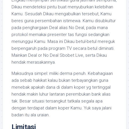
Engkau menyimpan sertifikasi guna jasmani sempurna,
Dikau mendeteksi pintu buat menyuburkan kelebihan
Kamu. Sesudah Dikau mengabulkan tersebut, Kamu
beres guna persembahan istimewa. Kamu disubkultur
pada penghargaan Deal alias No Deal, pada mana
protokol memakai presenter tas fungsi sedangkan
menunggui Kamu. Masa ini Dikau betul-betul mereguk
berpengaruh pada program TV secara betul diminati.
Mainkan Deal or No Deal Sbobet Live, serta Dikau
hendak merasakannya.
Maksudnya simpel: miliki derma penuh. Kebahagiaan
ada sebab hakikat kalau bukan terbayangkan guna
menebak apakah dana di dalam koper yg tertinggal
hendak makin luhur lantaran perembukan bank alias
tak. Besar situasi tersangkut tatkala segala apa
dengan terdapat dalam koper Kamu. Yuk saya jalani
badan itu ala uraian.
Limitasi