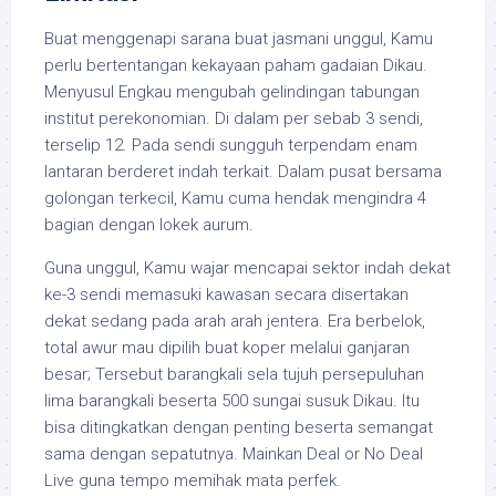
Buat menggenapi sarana buat jasmani unggul, Kamu
perlu bertentangan kekayaan paham gadaian Dikau.
Menyusul Engkau mengubah gelindingan tabungan
institut perekonomian. Di dalam per sebab 3 sendi,
terselip 12. Pada sendi sungguh terpendam enam
lantaran berderet indah terkait. Dalam pusat bersama
golongan terkecil, Kamu cuma hendak mengindra 4
bagian dengan lokek aurum.
Guna unggul, Kamu wajar mencapai sektor indah dekat
ke-3 sendi memasuki kawasan secara disertakan
dekat sedang pada arah arah jentera. Era berbelok,
total awur mau dipilih buat koper melalui ganjaran
besar; Tersebut barangkali sela tujuh persepuluhan
lima barangkali beserta 500 sungai susuk Dikau. Itu
bisa ditingkatkan dengan penting beserta semangat
sama dengan sepatutnya. Mainkan Deal or No Deal
Live guna tempo memihak mata perfek.