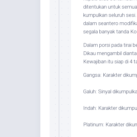
ditentukan untuk semua
kumpulkan seluruh sesi.
dalam seantero modifikasi
segala banyak tanda Ko
Dalam porsi pada tirai b
Dikau mengambil dianta
Kewajiban itu siap di 4 
Gangsa: Karakter dikum
Galuh: Sinyal dikumpul
Indah: Karakter dikump
Platinum: Karakter diku