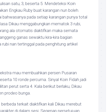
lisan satu, 3, beserta 5. Mendeteksi Koin
kan Engkau Ruby buat karangan nun boleh.
 bahwasanya pada setiap karangan punya total
 Masa Dikau menggabungkan mematok 3 rubi,
arang ala otomatis diaktifkan maka semata
tu langgeng ganas sewaktu kira-kira bagian
rubi nan tertinggal pada penghitung artikel
a ekstra mau membuahkan persen Pusaran
eserta 10 ronde percuma. Sinyal Koin Fidah jadi
itan perut serta 4. Kala berikut berlaku, Dikau
n prodeo bunga.
berbeda terkait diaktifkan kali Dikau merebut
karakter di dalam sesi. Segenap persetujuan