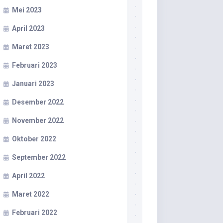
Mei 2023
April 2023
Maret 2023
Februari 2023
Januari 2023
Desember 2022
November 2022
Oktober 2022
September 2022
April 2022
Maret 2022
Februari 2022