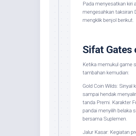
Pada menyesatkan kiri a
mengesahkan taksiran D
mengklik benjol berikut.
Sifat Gates 
Ketika memukul game slo
tambahan kemudian:
Gold Coin Wilds: Sinyal 
sampai hendak menyalin
tanda Premi. Karakter F
pandai menyilih belaka si
bersama Suplemen.
Jalur Kasar: Kegiatan pr