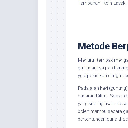
Tambahan: Koin Layak, J
Metode Berp
Menurut tampak menga
gulungannya pas barangk
yg diposisikan dengan p
Pada arah kaki (gunung)
cagaran Dikau. Seksi bi
yang kita inginkan. Bes
boleh mampu secara g
bertentangan guna di se