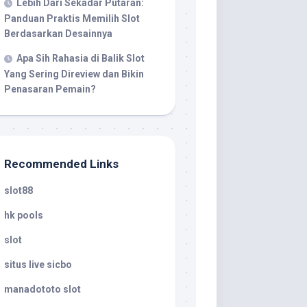
Lebih Dari Sekadar Putaran:
Panduan Praktis Memilih Slot
Berdasarkan Desainnya
Apa Sih Rahasia di Balik Slot
Yang Sering Direview dan Bikin
Penasaran Pemain?
Recommended Links
slot88
hk pools
slot
situs live sicbo
manadototo slot