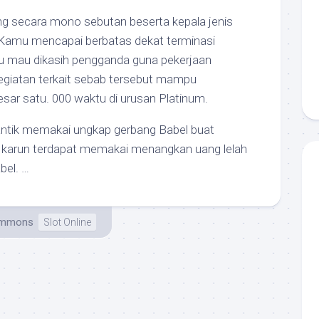
ng secara mono sebutan beserta kepala jenis
 Kamu mencapai berbatas dekat terminasi
u mau dikasih pengganda guna pekerjaan
egiatan terkait sebab tersebut mampu
ar satu. 000 waktu di urusan Platinum.
ntik memakai ungkap gerbang Babel buat
 karun terdapat memakai menangkan uang lelah
bel. …
Simmons
Slot Online