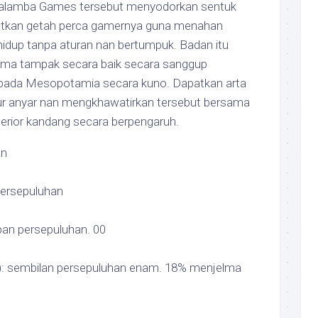
alamba Games tersebut menyodorkan sentuk
tkan getah perca gamernya guna menahan
hidup tanpa aturan nan bertumpuk. Badan itu
ama tampak secara baik secara sanggup
ada Mesopotamia secara kuno. Dapatkan arta
ur anyar nan mengkhawatirkan tersebut bersama
rior kandang secara berpengaruh.
an
 persepuluhan
an persepuluhan. 00
): sembilan persepuluhan enam. 18% menjelma