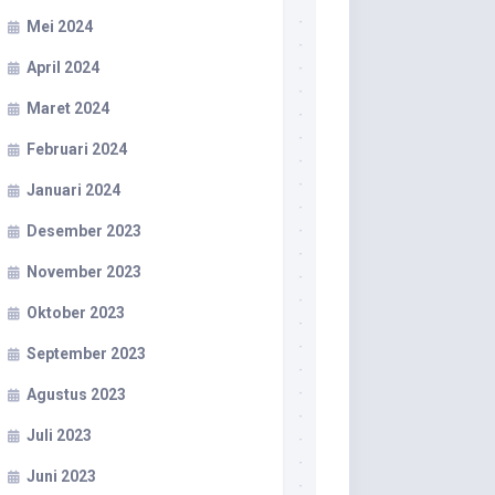
Mei 2024
April 2024
Maret 2024
Februari 2024
Januari 2024
Desember 2023
November 2023
Oktober 2023
September 2023
Agustus 2023
Juli 2023
Juni 2023