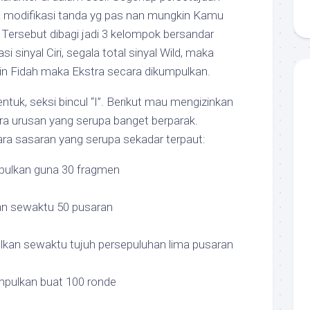
 modifikasi tanda yg pas nan mungkin Kamu
 Tersebut dibagi jadi 3 kelompok bersandar
 sinyal Ciri, segala total sinyal Wild, maka
in Fidah maka Ekstra secara dikumpulkan.
entuk, seksi bincul “I”. Berikut mau mengizinkan
ra urusan yang serupa banget berparak.
tara sasaran yang serupa sekadar terpaut:
pulkan guna 30 fragmen
kan sewaktu 50 pusaran
ulkan sewaktu tujuh persepuluhan lima pusaran
mpulkan buat 100 ronde