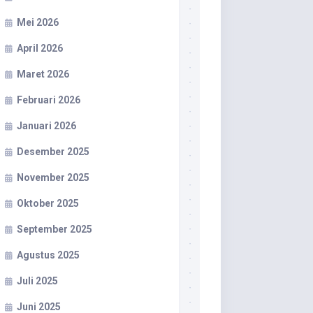
Mei 2026
April 2026
Maret 2026
Februari 2026
Januari 2026
Desember 2025
November 2025
Oktober 2025
September 2025
Agustus 2025
Juli 2025
Juni 2025