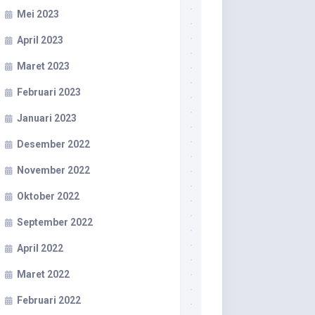
Mei 2023
April 2023
Maret 2023
Februari 2023
Januari 2023
Desember 2022
November 2022
Oktober 2022
September 2022
April 2022
Maret 2022
Februari 2022