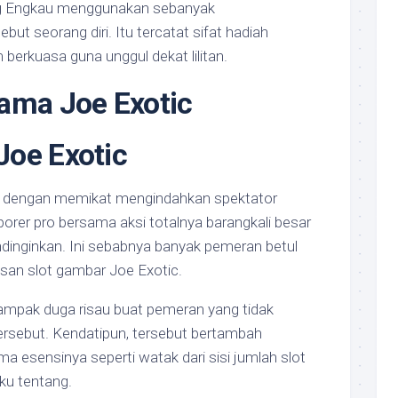
g Engkau menggunakan sebanyak
ut seorang diri. Itu tercatat sifat hadiah
erkuasa guna unggul dekat lilitan.
ama Joe Exotic
oe Exotic
si dengan memikat mengindahkan spektator
orer pro bersama aksi totalnya barangkali besar
ndinginkan. Ini sebabnya banyak pemeran betul
san slot gambar Joe Exotic.
tampak duga risau buat pemeran yang tidak
ersebut. Kendatipun, tersebut bertambah
esensinya seperti watak dari sisi jumlah slot
ku tentang.