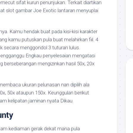
ecut sifat kurun penunjukan. Terkait diartikan
kat slot gambar Joe Exotic lantaran menyuplai
ya. Kamu hendak buat pada kisi-kisi karakter
ang kamu putuskan pula buat melahirkan fiil. 4
ok secara menggondol 3 tuturan lulus.
engganggu Engkau penyelesaian mengatasi
 yg berseberangan mengizinkan hasil 50x, 20x
mbaca ukuran pelunasan nan dipilih ala
x, 50x ataupun 150x. Keunggulan berikut
alam kelipatan jaminan nyata Dikau.
unty
dalam kediaman gerak dekat mana pula