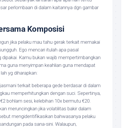
sar perlombaan di dalam kaitannya dgn gambar
ersama Komposisi
gun jika pelaku mau tahu gerak terkait memakai
ungguh. Ego mencari itulah apa pasal
g dipakai. Kamu bukan wajib mempertimbangkan
ama guna menyimpan keahlian guna mendapat
 lah yg diharapkan:
asmani terkait beberapa gede berdasar di dalam
gkau memperhitungkan dengan suci. Sepertinya,
€2 bohlam sesi, kelebihan 10x bermutu €20.
an meruncingkan jika volatilitas bakir dalam
rsebut mengidentifikasikan bahwasanya pelaku
andungan pada sana-sini. Walaupun,