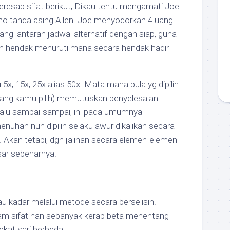
Meresap sifat berikut, Dikau tentu mengamati Joe
 tanda asing Allen. Joe menyodorkan 4 uang
arang lantaran jadwal alternatif dengan siap, guna
llen hendak menuruti mana secara hendak hadir
x, 15x, 25x alias 50x. Mata mana pula yg dipilih
 yang kamu pilih) memutuskan penyelesaian
rlalu sampai-sampai, ini pada umumnya
uhan nun dipilih selaku awur dikalikan secara
 Akan tetapi, dgn jalinan secara elemen-elemen
sar sebenarnya.
 kadar melalui metode secara berselisih.
gam sifat nan sebanyak kerap beta menentang
ekat sari berbeda.