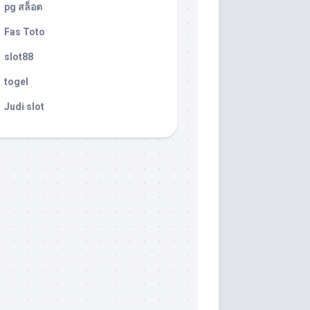
pg สล็อต
Fas Toto
slot88
togel
Judi slot