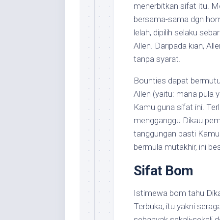
menerbitkan sifat itu. 
bersama-sama dgn homo
lelah, dipilih selaku seb
Allen. Daripada kian, A
tanpa syarat.
Bounties dapat bermutu 5
Allen (yaitu: mana pula
Kamu guna sifat ini. Te
mengganggu Dikau pemen
tanggungan pasti Kamu.
bermula mutakhir, ini be
Sifat Bom
Istimewa bom tahu Dikau
Terbuka, itu yakni sera
sebanyak sekali-sekali d