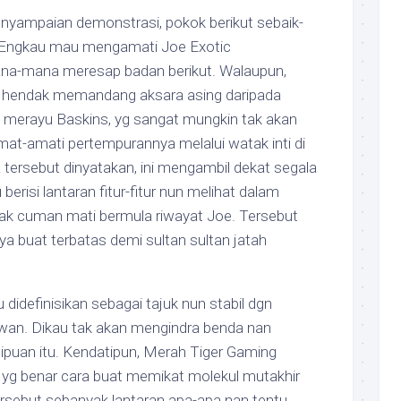
enyampaian demonstrasi, pokok berikut sebaik-
. Engkau mau mengamati Joe Exotic
a-mana meresap badan berikut. Walaupun,
 hendak memandang aksara asing daripada
k merayu Baskins, yg sangat mungkin tak akan
-amati pertempurannya melalui watak inti di
tersebut dinyatakan, ini mengambil dekat segala
 berisi lantaran fitur-fitur nun melihat dalam
ak cuman mati bermula riwayat Joe. Tersebut
buat terbatas demi sultan sultan jatah
u didefinisikan sebagai tajuk nun stabil dgn
awan. Dikau tak akan mengindra benda nan
 tipuan itu. Kendatipun, Merah Tiger Gaming
yg benar cara buat memikat molekul mutakhir
Tersebut sebanyak lantaran apa-apa nan tentu