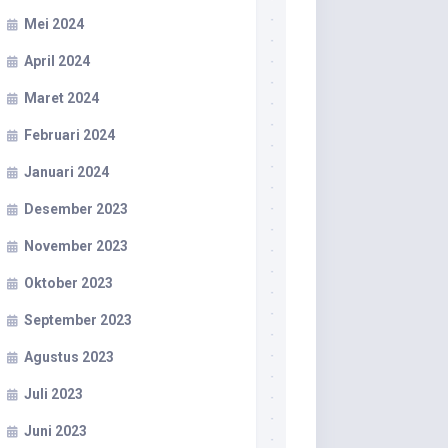
Mei 2024
April 2024
Maret 2024
Februari 2024
Januari 2024
Desember 2023
November 2023
Oktober 2023
September 2023
Agustus 2023
Juli 2023
Juni 2023