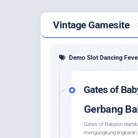
Skip
Vintage Gamesite
to
C
content
Demo Slot Dancing Feve
Gates of Bab
Gerbang Ba
Gates of Babylon diarti
mengungkung lingkaran 