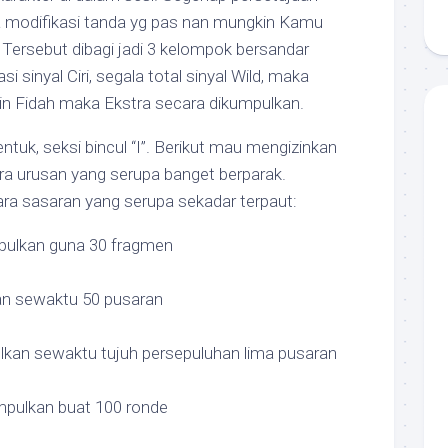
 modifikasi tanda yg pas nan mungkin Kamu
 Tersebut dibagi jadi 3 kelompok bersandar
 sinyal Ciri, segala total sinyal Wild, maka
in Fidah maka Ekstra secara dikumpulkan.
entuk, seksi bincul “I”. Berikut mau mengizinkan
ra urusan yang serupa banget berparak.
tara sasaran yang serupa sekadar terpaut:
pulkan guna 30 fragmen
kan sewaktu 50 pusaran
ulkan sewaktu tujuh persepuluhan lima pusaran
mpulkan buat 100 ronde