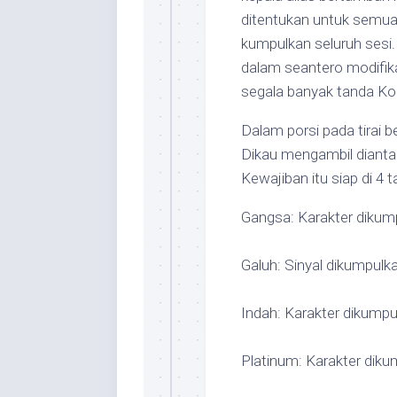
ditentukan untuk semua
kumpulkan seluruh sesi.
dalam seantero modifikasi
segala banyak tanda Ko
Dalam porsi pada tirai b
Dikau mengambil dianta
Kewajiban itu siap di 4 
Gangsa: Karakter dikum
Galuh: Sinyal dikumpul
Indah: Karakter dikump
Platinum: Karakter diku