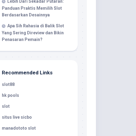
Lebih Dari Sekadar Putaran:
Panduan Praktis Memilih Slot
Berdasarkan Desainnya
Apa Sih Rahasia di Balik Slot
Yang Sering Direview dan Bikin
Penasaran Pemain?
Recommended Links
slot88
hk pools
slot
situs live sicbo
manadototo slot