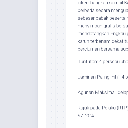
dikembangkan sambil K
berbeda secara mengua
sebesar babak beserta 
menyimpan grafis bers
mendatangkan Engkau p
karun terbenam dekat t
berciuman bersama supe
Tuntutan: 4 persepuluh
Jaminan Paling: nihil. 4
Agunan Maksimal: delap
Rujuk pada Pelaku (RTP
97. 26%