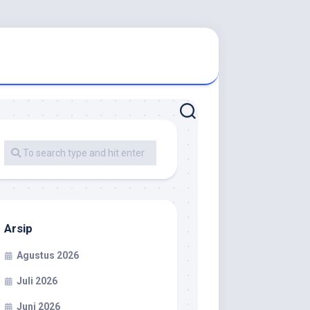
Arsip
Agustus 2026
Juli 2026
Juni 2026