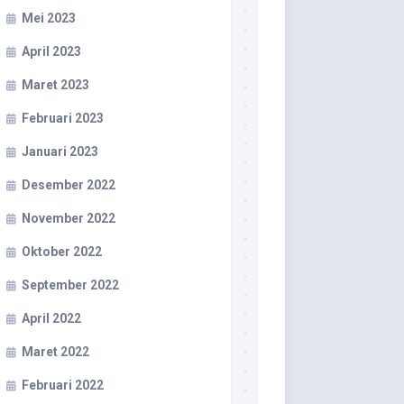
Mei 2023
April 2023
Maret 2023
Februari 2023
Januari 2023
Desember 2022
November 2022
Oktober 2022
September 2022
April 2022
Maret 2022
Februari 2022