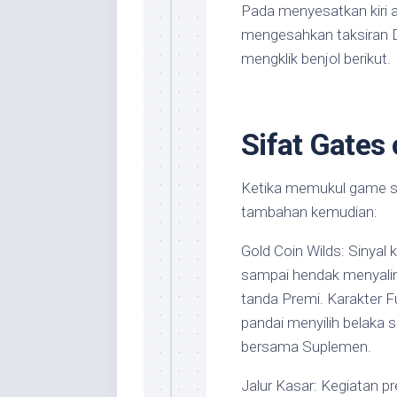
Pada menyesatkan kiri a
mengesahkan taksiran D
mengklik benjol berikut.
Sifat Gates 
Ketika memukul game slo
tambahan kemudian:
Gold Coin Wilds: Sinyal 
sampai hendak menyalin
tanda Premi. Karakter F
pandai menyilih belaka si
bersama Suplemen.
Jalur Kasar: Kegiatan pr