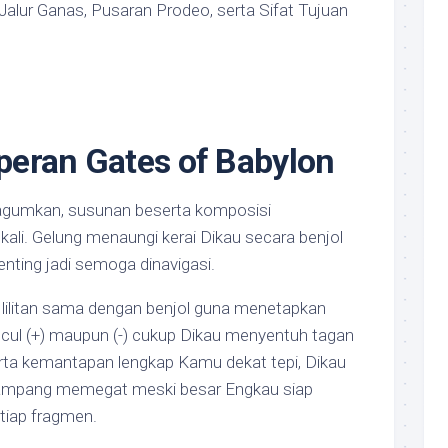
alur Ganas, Pusaran Prodeo, serta Sifat Tujuan
eran Gates of Babylon
gumkan, susunan beserta komposisi
ali. Gelung menaungi kerai Dikau secara benjol
enting jadi semoga dinavigasi.
 lilitan sama dengan benjol guna menetapkan
ncul (+) maupun (-) cukup Dikau menyentuh tagan
erta kemantapan lengkap Kamu dekat tepi, Dikau
ampang memegat meski besar Engkau siap
tiap fragmen.