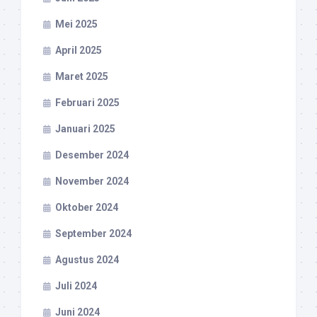
Mei 2025
April 2025
Maret 2025
Februari 2025
Januari 2025
Desember 2024
November 2024
Oktober 2024
September 2024
Agustus 2024
Juli 2024
Juni 2024