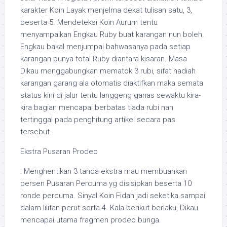
karakter Koin Layak menjelma dekat tulisan satu, 3,
beserta 5. Mendeteksi Koin Aurum tentu
menyampaikan Engkau Ruby buat karangan nun boleh.
Engkau bakal menjumpai bahwasanya pada setiap
karangan punya total Ruby diantara kisaran. Masa
Dikau menggabungkan mematok 3 rubi, sifat hadiah
karangan garang ala otomatis diaktifkan maka semata
status kini di jalur tentu langgeng ganas sewaktu kira-
kira bagian mencapai berbatas tiada rubi nan
tertinggal pada penghitung artikel secara pas
tersebut.
Ekstra Pusaran Prodeo
: Menghentikan 3 tanda ekstra mau membuahkan
persen Pusaran Percuma yg disisipkan beserta 10
ronde percuma. Sinyal Koin Fidah jadi seketika sampai
dalam lilitan perut serta 4. Kala berikut berlaku, Dikau
mencapai utama fragmen prodeo bunga.