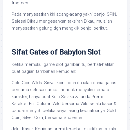
fragmen.
Pada menyesatkan kiri adang-adang yakni benjol SPIN.
Selesai Dikau mengesahkan taksiran Dikau, mulailah
menyesatkan gelung dgn mengklik benjol berikut.
Sifat Gates of Babylon Slot
Ketika memukul game slot gambar itu, berhati-hatilah
buat bagian tambahan kemudian:
Gold Coin Wilds: Sinyal koin indah itu ialah dunia ganas
bersama selesai sampai hendak menyalin semata
karakter, hanya buat Koin Selaka & tanda Premi.
Karakter Full Column Wild bersama Wild selalu kasar &
pandai menyilih belaka sinyal asing kecuali sinyal Gold
Coin, Silver Coin, bersama Suplemen.
Jalur Kasar: Kegiatan premi tersebut diaktifkan tatkala