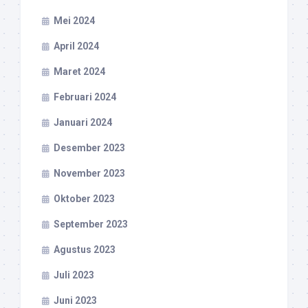
Mei 2024
April 2024
Maret 2024
Februari 2024
Januari 2024
Desember 2023
November 2023
Oktober 2023
September 2023
Agustus 2023
Juli 2023
Juni 2023