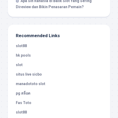
Apa Sih Rahasia di Balik Slot Yang Sering
Direview dan Bikin Penasaran Pemain?
Recommended Links
slot88
hk pools
slot
situs live sicbo
manadototo slot
pg สล็อต
Fas Toto
slot88