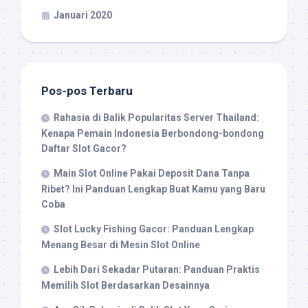
Januari 2020
Pos-pos Terbaru
Rahasia di Balik Popularitas Server Thailand:
Kenapa Pemain Indonesia Berbondong-bondong
Daftar Slot Gacor?
Main Slot Online Pakai Deposit Dana Tanpa
Ribet? Ini Panduan Lengkap Buat Kamu yang Baru
Coba
Slot Lucky Fishing Gacor: Panduan Lengkap
Menang Besar di Mesin Slot Online
Lebih Dari Sekadar Putaran: Panduan Praktis
Memilih Slot Berdasarkan Desainnya