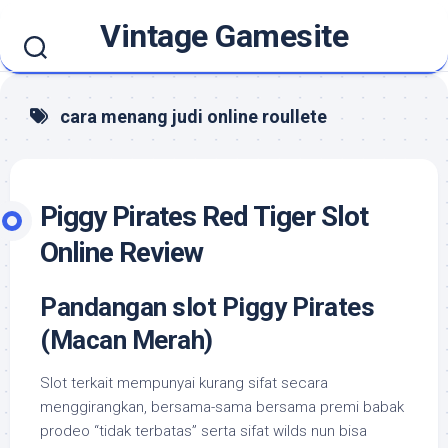
Skip
Vintage Gamesite
to
content
cara menang judi online roullete
Piggy Pirates Red Tiger Slot
Online Review
Pandangan slot Piggy Pirates
(Macan Merah)
Slot terkait mempunyai kurang sifat secara
menggirangkan, bersama-sama bersama premi babak
prodeo “tidak terbatas” serta sifat wilds nun bisa