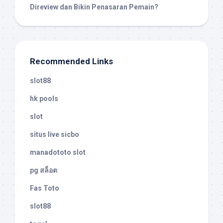
Direview dan Bikin Penasaran Pemain?
Recommended Links
slot88
hk pools
slot
situs live sicbo
manadototo slot
pg สล็อต
Fas Toto
slot88