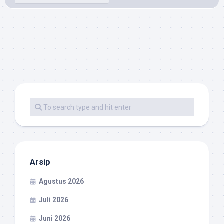
Arsip
Agustus 2026
Juli 2026
Juni 2026