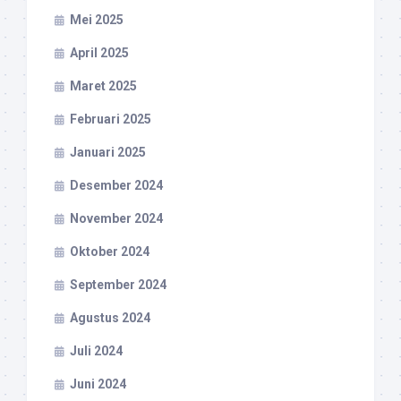
Mei 2025
April 2025
Maret 2025
Februari 2025
Januari 2025
Desember 2024
November 2024
Oktober 2024
September 2024
Agustus 2024
Juli 2024
Juni 2024