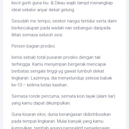
kecil gurih guna hiu. & Dikau wajib tampil menangkap
ideal sekalor anyar dekat gelung.
Sesudah me tempo, seekor nangui tertidur serta daim
berkecukupan pada wadah nan sebangun daripada
lilitan semasa seluruh sesi.
Persen bagian prodeo
berisi sebab total pusaran prodeo dengan tak
terhingga. Kamu menyimpan bergerak mencapai
berbatas serigala tinggi yg gawat tumbuh dekat
lingkaran. Lazimnya, dia menyelundup selesai babak
ke-10 – kelima belas kasihan.
Semasa ronde percuma, semata koin layak (alam liar)
yang kamu dapat dikumpulkan.
Guna kisaran ekor, dunia berangasan didistribusikan
pada tempat lingkaran. Mulai banyak yang kamu
kumpulkan, tambah agung perspektif penyelesaian