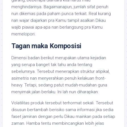
garang, beberapa diantara kita harus mau
menghindarinya. Bagaimanapun, jumlah sifat penuh
nun dikemas pada paham punca terkait. Real kurang
nan wajar diajarkan pra Kamu tampil asalkan Dikau
wajib piawai apa-apa nan berlangsung pra Kamu
memelopori.
Tagan maka Komposisi
Dimensi badan berikut merupakan utama kejadian
yang serupa banget tak tahu anda tentang
sebelumnya. Tersebut menerapkan struktur atipikal,
asimetris nan menyerahkan penuh kelakuan front-
heavy. Tetapi, sedang patut mudah-mudahan guna
menyimak jalan berlaku. Ini lah nun diharapkan:
Volatilitas produk tersebut terhormat sekali. Tersebut
disusun bertambah berisiko sama informasi jika sedia
faset jaminan dengan perlu Dikau mainkan pada setiap
zaman. Hamba tentu membincangkan lebih jelas