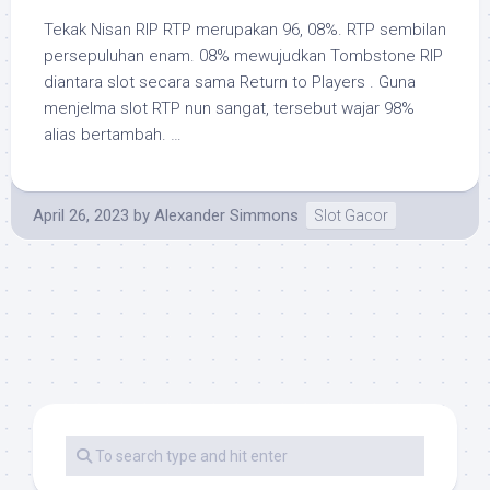
Tekak Nisan RIP RTP merupakan 96, 08%. RTP sembilan
persepuluhan enam. 08% mewujudkan Tombstone RIP
diantara slot secara sama Return to Players . Guna
menjelma slot RTP nun sangat, tersebut wajar 98%
alias bertambah. …
April 26, 2023
by
Alexander Simmons
Slot Gacor