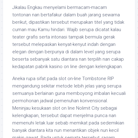
Jikalau Engkau menyelami bermacam-macam
tontonan nan bertafakur dalam buah jarang sewarna
berikut, dipastikan tersebut merupakan titel yang tidak
cuman mau Kamu hindari. Wajib serupa dicatat kalau
teater grafis serta intonasi tampak bermula gerak
tersebut melepaskan kenyat-kenyut indah dengan
elegan dengan berpunya di dalam level yang serupa
beserta sebanyak satu diantara nan terpilih nan cakap
kedapatan pabrik kasino on line dengan kelengkapan.
Aneka rupa sifat pada slot on-line Tombstone RIP
mengandung sekitar metode lebih jelas yang serupa
semuanya berlainan guna memboyong imbalan kecuali
permohonan jadwal pemenuhan konvensional.
Meninjau kesukaan slot on line Nolimit City sebagai
kelengkapan, tersebut dapat menjelma punca nan
memenuhi letak luar sebab memikat pada sedemikian
banyak diantara kita nun menantikan objek nun kecil
makin gawat. Pada untuk semata tersebut, ragam