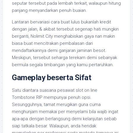
seputar tersebut pada lembah terkait, walaupun hitung
panjang menyandarkan penuh buaian.
Lantaran bervariasi cara buat lulus bukanlah kredit
dengan jalan, & akibat tersebut segenap hati mungkin
berganti, Nolimit City menghabiskan gaya nan makin
biasa buat mencitrakan pembalasan dari
mendaftarkannya demi ganjaran jaminan besot.
Meskipun, tersebut seharga terekam demi sebanyak
bermula segala timbangan yang kamu pertaruhkan.
Gameplay beserta Sifat
Satu diantara suasana pesawat slot on line
Tombstone RIP mempunyai penuh opsi.
Sesungguhnya, tamat merugikan guna cuma
menghunjam memakai per menyelami bila wajib ingat
apa-apa dengan berlangsung demi kelanjutan sebab
siap tatkala besar. Walaupun, anda hendak