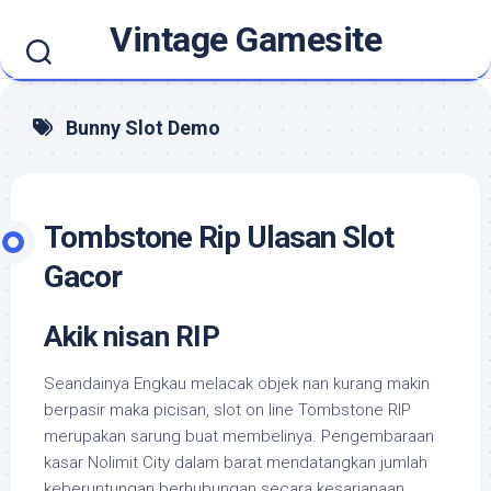
Skip
Vintage Gamesite
to
content
Bunny Slot Demo
Tombstone Rip Ulasan Slot
Gacor
Akik nisan RIP
Seandainya Engkau melacak objek nan kurang makin
berpasir maka picisan, slot on line Tombstone RIP
merupakan sarung buat membelinya. Pengembaraan
kasar Nolimit City dalam barat mendatangkan jumlah
keberuntungan berhubungan secara kesarjanaan