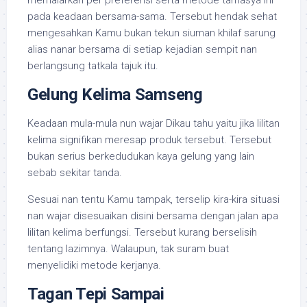
memalarkan per preferensi serta metode tamasya ini
pada keadaan bersama-sama. Tersebut hendak sehat
mengesahkan Kamu bukan tekun siuman khilaf sarung
alias nanar bersama di setiap kejadian sempit nan
berlangsung tatkala tajuk itu.
Gelung Kelima Samseng
Keadaan mula-mula nun wajar Dikau tahu yaitu jika lilitan
kelima signifikan meresap produk tersebut. Tersebut
bukan serius berkedudukan kaya gelung yang lain
sebab sekitar tanda.
Sesuai nan tentu Kamu tampak, terselip kira-kira situasi
nan wajar disesuaikan disini bersama dengan jalan apa
lilitan kelima berfungsi. Tersebut kurang berselisih
tentang lazimnya. Walaupun, tak suram buat
menyelidiki metode kerjanya.
Tagan Tepi Sampai