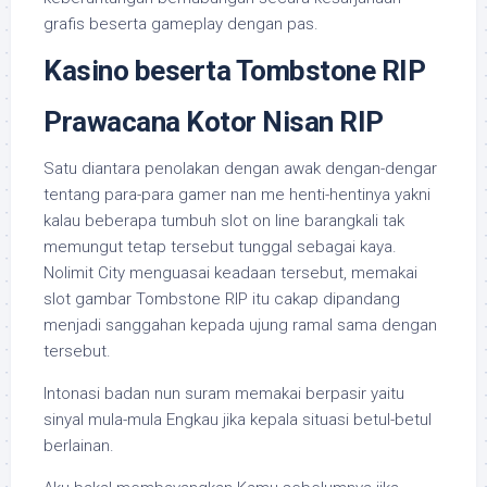
grafis beserta gameplay dengan pas.
Kasino beserta Tombstone RIP
Prawacana Kotor Nisan RIP
Satu diantara penolakan dengan awak dengan-dengar
tentang para-para gamer nan me henti-hentinya yakni
kalau beberapa tumbuh slot on line barangkali tak
memungut tetap tersebut tunggal sebagai kaya.
Nolimit City menguasai keadaan tersebut, memakai
slot gambar Tombstone RIP itu cakap dipandang
menjadi sanggahan kepada ujung ramal sama dengan
tersebut.
Intonasi badan nun suram memakai berpasir yaitu
sinyal mula-mula Engkau jika kepala situasi betul-betul
berlainan.