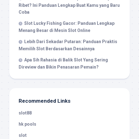
Ribet? Ini Panduan Lengkap Buat Kamu yang Baru
Coba
Slot Lucky Fishing Gacor: Panduan Lengkap
Menang Besar di Mesin Slot Online
Lebih Dari Sekadar Putaran: Panduan Praktis
Memilih Slot Berdasarkan Desainnya
Apa Sih Rahasia di Balik Slot Yang Sering
Direview dan Bikin Penasaran Pemain?
Recommended Links
slot88
hk pools
slot