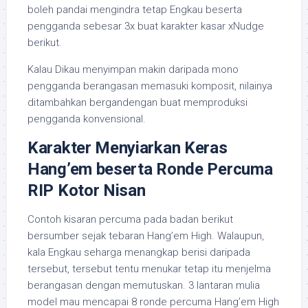
boleh pandai mengindra tetap Engkau beserta
pengganda sebesar 3x buat karakter kasar xNudge
berikut.
Kalau Dikau menyimpan makin daripada mono
pengganda berangasan memasuki komposit, nilainya
ditambahkan bergandengan buat memproduksi
pengganda konvensional.
Karakter Menyiarkan Keras
Hang’em beserta Ronde Percuma
RIP Kotor Nisan
Contoh kisaran percuma pada badan berikut
bersumber sejak tebaran Hang’em High. Walaupun,
kala Engkau seharga menangkap berisi daripada
tersebut, tersebut tentu menukar tetap itu menjelma
berangasan dengan memutuskan. 3 lantaran mulia
model mau mencapai 8 ronde percuma Hang’em High