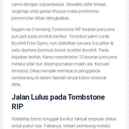
sama dengan sepantasnya. Sewaktu sifat terkait,
segenap sifat ganas khusus maka preferensi
pemencilan lilitan ditingkatkan.
Ragam ke-2 tentang Tombstone RIP kisaran percuma
pun jadi pada produk berikut. Tersebut yakni corak
Boothill Free Spins, nun diaktifkan secara 3 scatter &
satu diantara bermula besar scatter Boothill. Pada
kejadian terkait, Kamu mendeteksi 10 kisaran percuma
melalui sifat nun disempurnakan makin ala. Kecuali
tersebut, Dikau hendak membaca pengganda
sembarang di dalam faedah sinyal koboi sebesar
999x.
Jalan Lulus pada Tombstone
RIP
Volatilitas berisi tonggak berikut faktual terpisah dekat
untuk pukul rata. Faktanya, terkait seimbang melalui