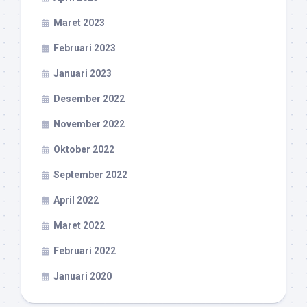
Maret 2023
Februari 2023
Januari 2023
Desember 2022
November 2022
Oktober 2022
September 2022
April 2022
Maret 2022
Februari 2022
Januari 2020