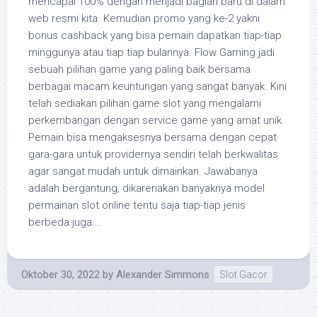
mencapai 100% dengan menjadi bagian baru di dalam
web resmi kita. Kemudian promo yang ke-2 yakni
bonus cashback yang bisa pemain dapatkan tiap-tiap
minggunya atau tiap tiap bulannya. Flow Gaming jadi
sebuah pilihan game yang paling baik bersama
berbagai macam keuntungan yang sangat banyak. Kini
telah sediakan pilihan game slot yang mengalami
perkembangan dengan service game yang amat unik.
Pemain bisa mengaksesnya bersama dengan cepat
gara-gara untuk providernya sendiri telah berkwalitas
agar sangat mudah untuk dimainkan. Jawabanya
adalah bergantung, dikarenakan banyaknya model
permainan slot online tentu saja tiap-tiap jenis
berbeda juga.…
Oktober 30, 2022
by
Alexander Simmons
Slot Gacor