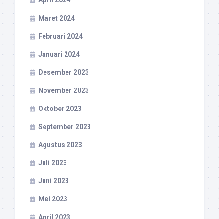
Maret 2024
Februari 2024
Januari 2024
Desember 2023
November 2023
Oktober 2023
September 2023
Agustus 2023
Juli 2023
Juni 2023
Mei 2023
April 2023