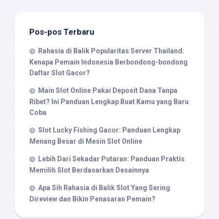
Pos-pos Terbaru
Rahasia di Balik Popularitas Server Thailand:
Kenapa Pemain Indonesia Berbondong-bondong
Daftar Slot Gacor?
Main Slot Online Pakai Deposit Dana Tanpa
Ribet? Ini Panduan Lengkap Buat Kamu yang Baru
Coba
Slot Lucky Fishing Gacor: Panduan Lengkap
Menang Besar di Mesin Slot Online
Lebih Dari Sekadar Putaran: Panduan Praktis
Memilih Slot Berdasarkan Desainnya
Apa Sih Rahasia di Balik Slot Yang Sering
Direview dan Bikin Penasaran Pemain?