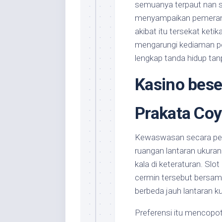
semuanya terpaut nan sa
menyampaikan pemeran 
akibat itu tersekat keti
mengarungi kediaman p
lengkap tanda hidup ta
Kasino bese
Prakata Coy
Kewaswasan secara penuh
ruangan lantaran ukura
kala di keteraturan. S
cermin tersebut bersa
berbeda jauh lantaran kura
Preferensi itu mencopot 