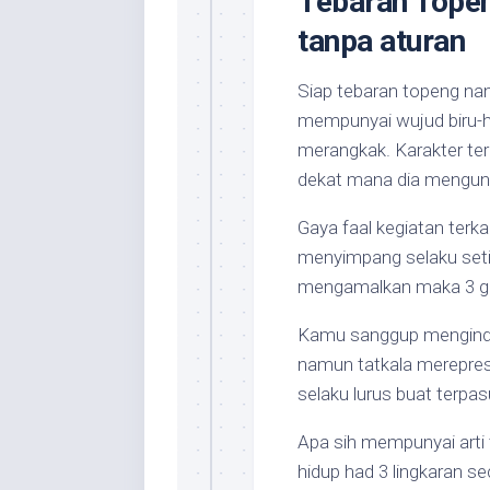
Tebaran Topen
tanpa aturan
Siap tebaran topeng nan
mempunyai wujud biru-hi
merangkak. Karakter ter
dekat mana dia mengun
Gaya faal kegiatan terka
menyimpang selaku setin
mengamalkan maka 3 g
Kamu sanggup mengindra
namun tatkala mereprese
selaku lurus buat terpa
Apa sih mempunyai arti t
hidup had 3 lingkaran 