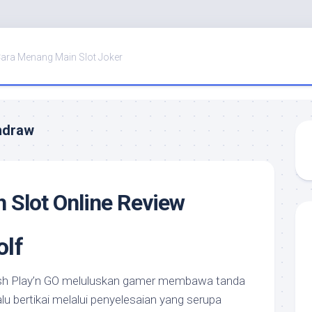
ara Menang Main Slot Joker
thdraw
 Slot Online Review
olf
ash Play’n GO meluluskan gamer membawa tanda
lu bertikai melalui penyelesaian yang serupa