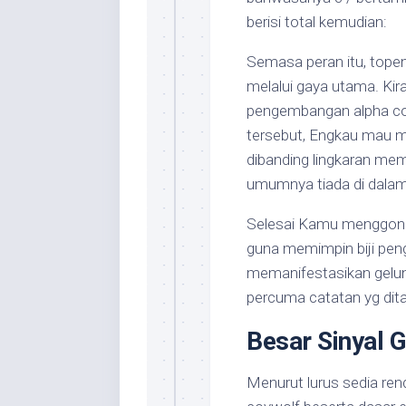
berisi total kemudian:
Semasa peran itu, topeng
melalui gaya utama. Ki
pengembangan alpha co
tersebut, Engkau mau m
dibanding lingkaran me
umumnya tiada di dalam
Selesai Kamu menggondol
guna memimpin biji pen
memanifestasikan gelun
percuma catatan yg di
Besar Sinyal 
Menurut lurus sedia rend