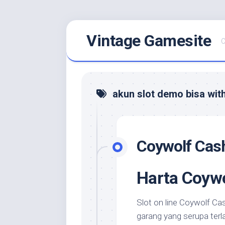
Skip
Vintage Gamesite
to
C
content
akun slot demo bisa wi
Coywolf Cash
Harta Coyw
Slot on line Coywolf C
garang yang serupa terla