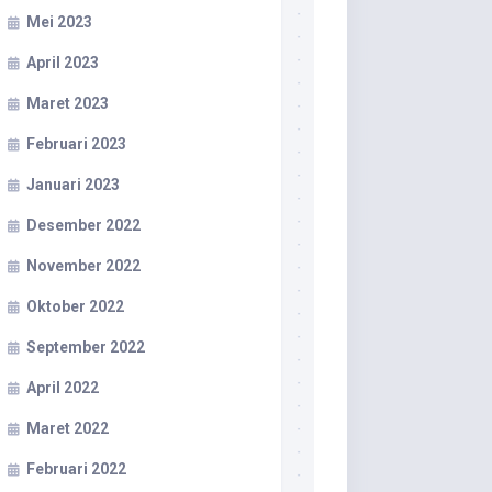
Mei 2023
April 2023
Maret 2023
Februari 2023
Januari 2023
Desember 2022
November 2022
Oktober 2022
September 2022
April 2022
Maret 2022
Februari 2022