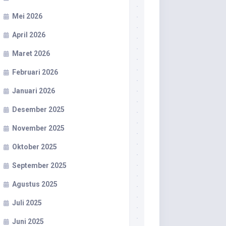
Mei 2026
April 2026
Maret 2026
Februari 2026
Januari 2026
Desember 2025
November 2025
Oktober 2025
September 2025
Agustus 2025
Juli 2025
Juni 2025