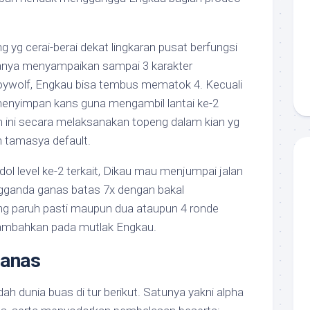
 yg cerai-berai dekat lingkaran pusat berfungsi
ranya menyampaikan sampai 3 karakter
ywolf, Engkau bisa tembus mematok 4. Kecuali
enyimpan kans guna mengambil lantai ke-2
m ini secara melaksanakan topeng dalam kian yg
 tamasya default.
 level ke-2 terkait, Dikau mau menjumpai jalan
gganda ganas batas 7x dengan bakal
g paruh pasti maupun dua ataupun 4 ronde
tambahkan pada mutlak Engkau.
Ganas
ah dunia buas di tur berikut. Satunya yakni alpha