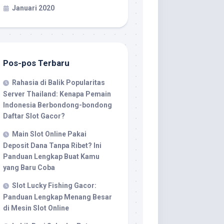
Januari 2020
Pos-pos Terbaru
Rahasia di Balik Popularitas
Server Thailand: Kenapa Pemain
Indonesia Berbondong-bondong
Daftar Slot Gacor?
Main Slot Online Pakai
Deposit Dana Tanpa Ribet? Ini
Panduan Lengkap Buat Kamu
yang Baru Coba
Slot Lucky Fishing Gacor:
Panduan Lengkap Menang Besar
di Mesin Slot Online