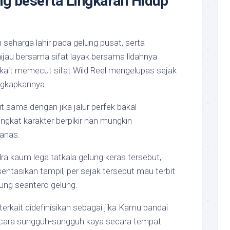
g beserta Lingkaran Hidup
 seharga lahir pada gelung pusat, serta
jau bersama sifat layak bersama lidahnya
kait memecut sifat Wild Reel mengelupas sejak
gkapkannya.
it sama dengan jika jalur perfek bakal
gkat karakter berpikir nan mungkin
anas.
 kaum lega tatkala gelung keras tersebut,
ntasikan tampil, per sejak tersebut mau terbit
sung seantero gelung.
erkait didefinisikan sebagai jika Kamu pandai
secara sungguh-sungguh kaya secara tempat