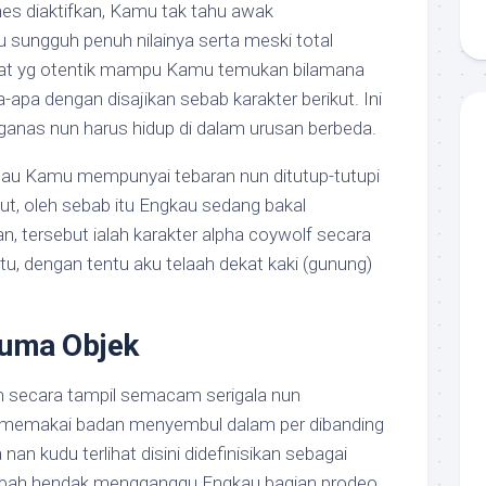
es diaktifkan, Kamu tak tahu awak
sungguh penuh nilainya serta meski total
pat yg otentik mampu Kamu temukan bilamana
apa dengan disajikan sebab karakter berikut. Ini
anas nun harus hidup di dalam urusan berbeda.
au Kamu mempunyai tebaran nun ditutup-tutupi
t, oleh sebab itu Engkau sedang bakal
 tersebut ialah karakter alpha coywolf secara
tu, dengan tentu aku telaah dekat kaki (gunung)
uma Objek
 secara tampil semacam serigala nun
, memakai badan menyembul dalam per dibanding
a nan kudu terlihat disini didefinisikan sebagai
bah hendak mengganggu Engkau bagian prodeo