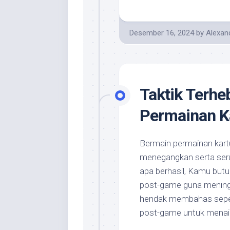
Desember 16, 2024
by
Alexan
Taktik Terh
Permainan K
Bermain permainan kart
menegangkan serta seru
apa berhasil, Kamu but
post-game guna meningk
hendak membahas sepe
post-game untuk menaikk