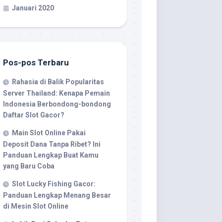
Januari 2020
Pos-pos Terbaru
Rahasia di Balik Popularitas
Server Thailand: Kenapa Pemain
Indonesia Berbondong-bondong
Daftar Slot Gacor?
Main Slot Online Pakai
Deposit Dana Tanpa Ribet? Ini
Panduan Lengkap Buat Kamu
yang Baru Coba
Slot Lucky Fishing Gacor:
Panduan Lengkap Menang Besar
di Mesin Slot Online