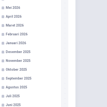
Mei 2026
April 2026
Maret 2026
Februari 2026
Januari 2026
Desember 2025
November 2025
Oktober 2025
September 2025
Agustus 2025
Juli 2025
Juni 2025