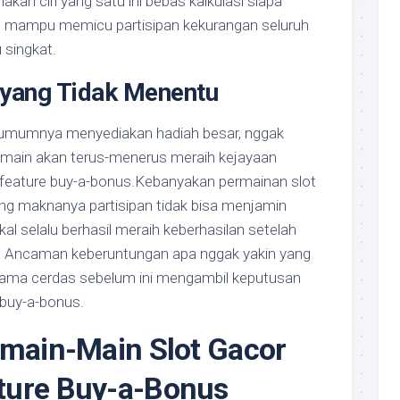
an ciri yang satu ini bebas kalkulasi siapa
tu mampu memicu partisipan kekurangan seluruh
 singkat.
 yang Tidak Menentu
 umumnya menyediakan hadiah besar, nggak
emain akan terus-menerus meraih kejayaan
eature buy-a-bonus.Kebanyakan permainan slot
ang maknanya partisipan tidak bisa menjamin
kal selalu berhasil meraih keberhasilan setelah
. Ancaman keberuntungan apa nggak yakin yang
ersama cerdas sebelum ini mengambil keputusan
 buy-a-bonus.
rmain-Main Slot Gacor
ture Buy-a-Bonus