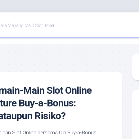
ara Menang Main Slot Joker
main-Main Slot Online
ture Buy-a-Bonus:
 ataupun Risiko?
inan Slot Online bersama Ciri Buy-a-Bonus: