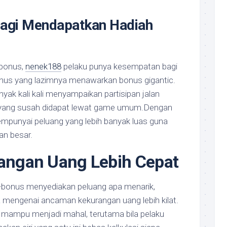
agi Mendapatkan Hadiah
 bonus,
nenek188
pelaku punya kesempatan bagi
nus yang lazimnya menawarkan bonus gigantic.
yak kali kali menyampaikan partisipan jalan
 yang susah didapat lewat game umum.Dengan
 mempunyai peluang yang lebih banyak luas guna
n besar.
langan Uang Lebih Cepat
-bonus menyediakan peluang apa menarik,
a mengenai ancaman kekurangan uang lebih kilat.
mampu menjadi mahal, terutama bila pelaku