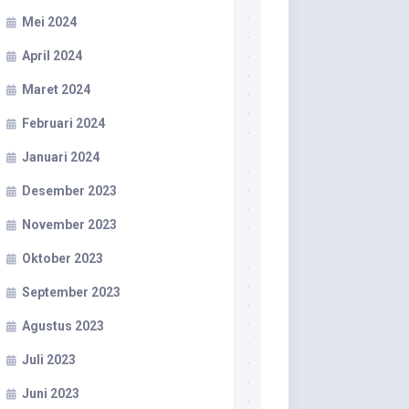
Mei 2024
April 2024
Maret 2024
Februari 2024
Januari 2024
Desember 2023
November 2023
Oktober 2023
September 2023
Agustus 2023
Juli 2023
Juni 2023