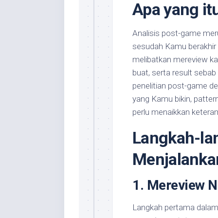
Apa yang it
Analisis post-game me
sesudah Kamu berakhir 
melibatkan mereview k
buat, serta result seb
penelitian post-game de
yang Kamu bikin, patte
perlu menaikkan ketera
Langkah-la
Menjalanka
1. Mereview N
Langkah pertama dalam