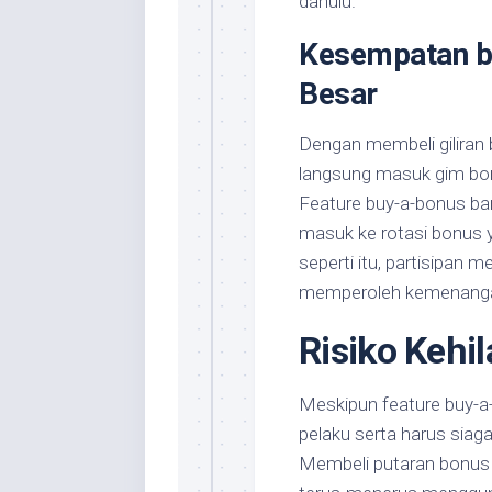
dahulu.
Kesempatan b
Besar
Dengan membeli giliran
langsung masuk gim bo
Feature buy-a-bonus ban
masuk ke rotasi bonus
seperti itu, partisipan
memperoleh kemenanga
Risiko Kehi
Meskipun feature buy-a
pelaku serta harus siag
Membeli putaran bonus 