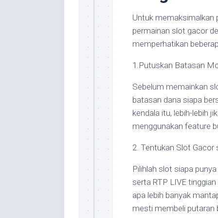
Untuk memaksimalkan pr
permainan slot gacor d
memperhatikan beberapa
1.Putuskan Batasan Mo
Sebelum memainkan slot 
batasan dana siapa ber
kendala itu, lebih-lebih 
menggunakan feature b
2. Tentukan Slot Gacor 
Pilihlah slot siapa puny
serta RTP LIVE tinggi
apa lebih banyak manta
mesti membeli putaran 