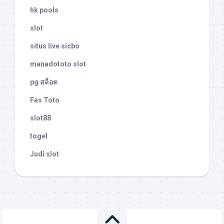
hk pools
slot
situs live sicbo
manadototo slot
pg สล็อต
Fas Toto
slot88
togel
Judi slot