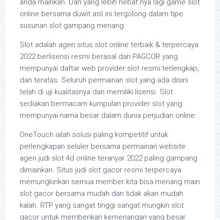
anda mainkan. Dan yang lebih hebat nya lagi game slot
online bersama duwit asli ini tergolong dalam tipe
susunan slot gampang menang.
Slot adalah agen situs slot online terbaik & terpercaya
2022 berlisensi resmi berasal dari PAGCOR yang
mempunyai daftar web provider slot resmi terlengkap,
dan teratas. Seluruh permainan slot yang ada disini
telah di uji kualitasnya dan memiliki lisensi. Slot
sediakan bermacam kumpulan provider slot yang
mempunyai nama besar dalam dunia perjudian online.
OneTouch ialah solusi paling kompetitif untuk
perlengkapan seluler bersama permainan website
agen judi slot 4d online teranyar 2022 paling gampang
dimainkan. Situs judi slot gacor resmi terpercaya
memungkinkan semua member kita bisa menang main
slot gacor bersama mudah dan tidak akan mudah
kalah. RTP yang sangat tinggi sangat mungkin slot
gacor untuk memberikan kemenangan yang besar