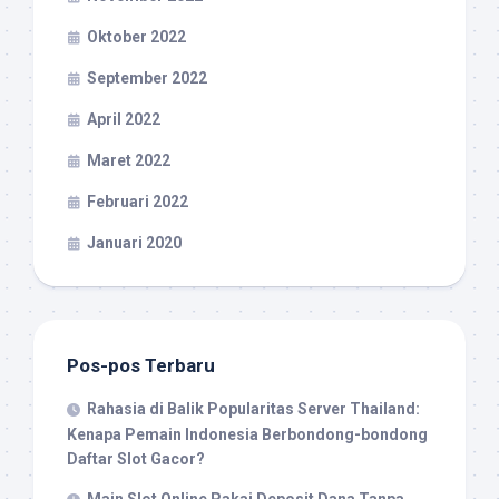
Oktober 2022
September 2022
April 2022
Maret 2022
Februari 2022
Januari 2020
Pos-pos Terbaru
Rahasia di Balik Popularitas Server Thailand:
Kenapa Pemain Indonesia Berbondong-bondong
Daftar Slot Gacor?
Main Slot Online Pakai Deposit Dana Tanpa