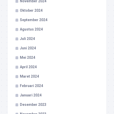
November 2024
Oktober 2024
September 2024
Agustus 2024
Juli 2024
Juni 2024
Mei 2024
April 2024
Maret 2024
Februari 2024
Januari 2024
Desember 2023
November 2023