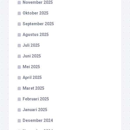
November 2025
Oktober 2025
September 2025
Agustus 2025
Juli 2025
Juni 2025
Mei 2025
April 2025
Maret 2025
Februari 2025
Januari 2025
Desember 2024