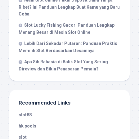
Ribet? Ini Panduan Lengkap Buat Kamu yang Baru
Coba
Slot Lucky Fishing Gacor: Panduan Lengkap
Menang Besar di Mesin Slot Online
Lebih Dari Sekadar Putaran: Panduan Praktis
Memilih Slot Berdasarkan Desainnya
Apa Sih Rahasia di Balik Slot Yang Sering
Direview dan Bikin Penasaran Pemain?
Recommended Links
slot88
hk pools
slot