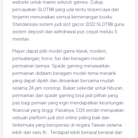
website untuk mainin seluruh games. Cukup
percayakan SLOT88 yang uda tentu terpercaya dan
terjamin menunaikan semua kemenangan bosku.
Standarisasi sistem judi slot gacor 2022 SLOT88 guna
sistem deposit dan withdrawal pun cepat melulu 3
menitan.
Player dapat pilih model game klasik, modern,
pertualangan, horor, fun dan beragam model
permainan lainnya. Spade gaming menawarkan
permainan didalam beragam model tema menarik
yang dapat dipilih dan dimainkan bersama mudah
selama 24 jam nonstop. Bukan sekedar untuk hiburan,
permainan dari spade gaming bisa jadi pilihan yang
pas bagi pemain yang ingin mendapatkan keuntungan
financial yang tinggi. Pasalnya, CQ9 sendiri merupakan
sebuah platform judi slot online paling baik dan
terkemuka yang beroperasi di negara Taiwan selama
lebih dari satu th.. Terdapat lebih berasal berasal dari