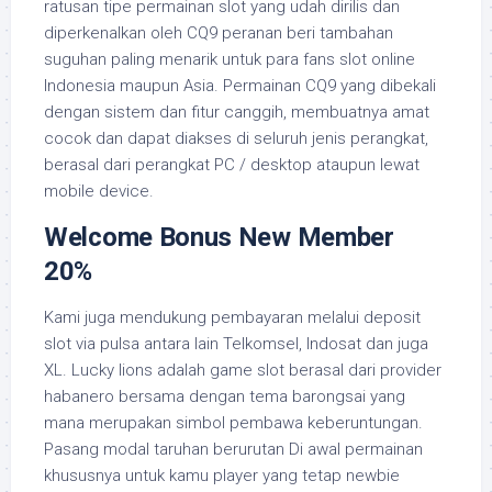
ratusan tipe permainan slot yang udah dirilis dan
diperkenalkan oleh CQ9 peranan beri tambahan
suguhan paling menarik untuk para fans slot online
Indonesia maupun Asia. Permainan CQ9 yang dibekali
dengan sistem dan fitur canggih, membuatnya amat
cocok dan dapat diakses di seluruh jenis perangkat,
berasal dari perangkat PC / desktop ataupun lewat
mobile device.
Welcome Bonus New Member
20%
Kami juga mendukung pembayaran melalui deposit
slot via pulsa antara lain Telkomsel, Indosat dan juga
XL. Lucky lions adalah game slot berasal dari provider
habanero bersama dengan tema barongsai yang
mana merupakan simbol pembawa keberuntungan.
Pasang modal taruhan berurutan Di awal permainan
khususnya untuk kamu player yang tetap newbie