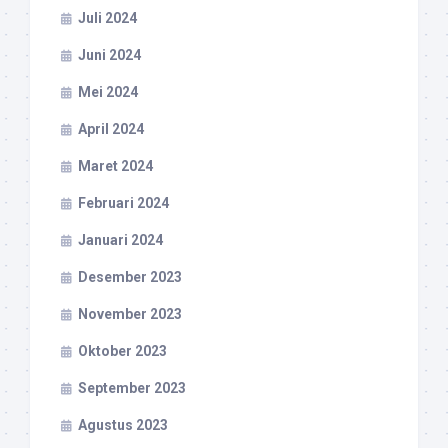
Juli 2024
Juni 2024
Mei 2024
April 2024
Maret 2024
Februari 2024
Januari 2024
Desember 2023
November 2023
Oktober 2023
September 2023
Agustus 2023