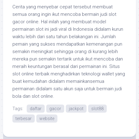
Cerita yang menyebar cepat tersebut membuat
semua orang ingin ikut mencoba bermain judi slot
gacor online. Hal inilah yang membuat model
permainan slot ini jadi viral di Indonesia didalam kurun
waktu lebih dari satu tahun belakangan ini. Jumlah
pemain yang sukses mendapatkan kemenangan pun
semakin meningkat sehingga orang di kurang lebih
mereka pun semakin tertarik untuk ikut mencoba dan
meraih keuntungan berasal dari permainan ini. Situs
slot online terbaik menghadirkan teknologi wallet yang
buat kemudahan didalam memainkansemua
permainan didalam satu akun saja untuk bermain judi
bola dan slot online.
Tags:
daftar
gacor
jackpot
slot88
terbesar
website