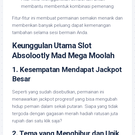
membantu membentuk kombinasi pemenang.
Fitur-fitur ini membuat permainan semakin menarik dan
memberikan banyak peluang dapat kemenangan
tambahan selama sesi bermain Anda.
Keunggulan Utama Slot
Absolootly Mad Mega Moolah
1. Kesempatan Mendapat Jackpot
Besar
Seperti yang sudah disebutkan, permainan ini
menawarkan jackpot progresif yang bisa mengubah
hidup pemain dalam sekali putaran. Siapa yang tidak
tergoda dengan gagasan meraih hadiah ratusan juta
rupiah dari satu klik saja?
2. Tema yang Menghibur dan Unik