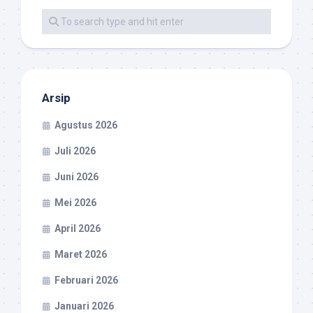
Arsip
Agustus 2026
Juli 2026
Juni 2026
Mei 2026
April 2026
Maret 2026
Februari 2026
Januari 2026