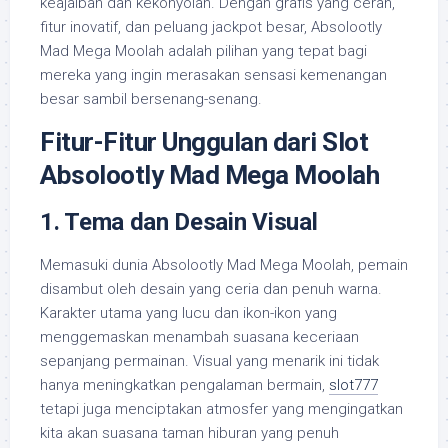
keajaiban dan kekonyolan. Dengan grafis yang cerah,
fitur inovatif, dan peluang jackpot besar, Absolootly
Mad Mega Moolah adalah pilihan yang tepat bagi
mereka yang ingin merasakan sensasi kemenangan
besar sambil bersenang-senang.
Fitur-Fitur Unggulan dari Slot
Absolootly Mad Mega Moolah
1. Tema dan Desain Visual
Memasuki dunia Absolootly Mad Mega Moolah, pemain
disambut oleh desain yang ceria dan penuh warna.
Karakter utama yang lucu dan ikon-ikon yang
menggemaskan menambah suasana keceriaan
sepanjang permainan. Visual yang menarik ini tidak
hanya meningkatkan pengalaman bermain,
slot777
tetapi juga menciptakan atmosfer yang mengingatkan
kita akan suasana taman hiburan yang penuh