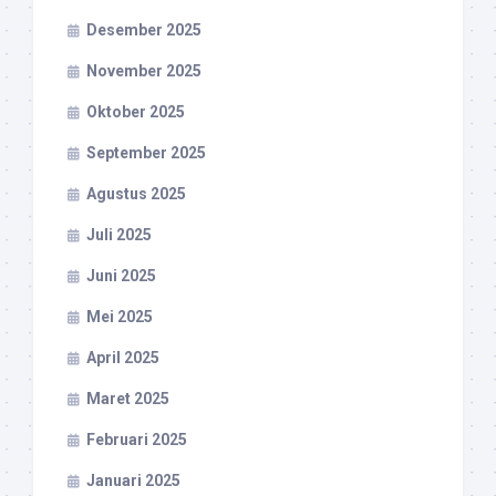
Desember 2025
November 2025
Oktober 2025
September 2025
Agustus 2025
Juli 2025
Juni 2025
Mei 2025
April 2025
Maret 2025
Februari 2025
Januari 2025