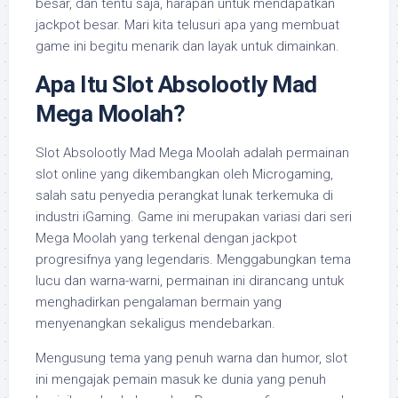
besar, dan tentu saja, harapan untuk mendapatkan
jackpot besar. Mari kita telusuri apa yang membuat
game ini begitu menarik dan layak untuk dimainkan.
Apa Itu Slot Absolootly Mad
Mega Moolah?
Slot Absolootly Mad Mega Moolah adalah permainan
slot online yang dikembangkan oleh Microgaming,
salah satu penyedia perangkat lunak terkemuka di
industri iGaming. Game ini merupakan variasi dari seri
Mega Moolah yang terkenal dengan jackpot
progresifnya yang legendaris. Menggabungkan tema
lucu dan warna-warni, permainan ini dirancang untuk
menghadirkan pengalaman bermain yang
menyenangkan sekaligus mendebarkan.
Mengusung tema yang penuh warna dan humor, slot
ini mengajak pemain masuk ke dunia yang penuh