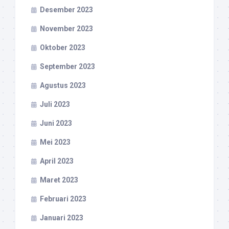
Desember 2023
November 2023
Oktober 2023
September 2023
Agustus 2023
Juli 2023
Juni 2023
Mei 2023
April 2023
Maret 2023
Februari 2023
Januari 2023