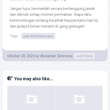
Jangan lupa, bermainlah secara bertanggung jawab
dan nikmati setiap momen permainan. Siapa tahu
keberuntungan sedang berpihak kepada kamu hari ini,
dan jackpot besar menanti di ujung gulungan!
Tags:
judi slot terpercaya
Oktober 20, 2025
by
Alexander Simmons
Judi Online
You may also like...