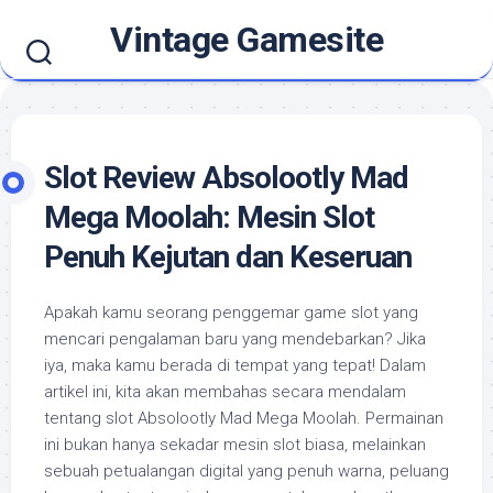
Skip
Vintage Gamesite
to
content
Slot Review Absolootly Mad
Mega Moolah: Mesin Slot
Penuh Kejutan dan Keseruan
Apakah kamu seorang penggemar game slot yang
mencari pengalaman baru yang mendebarkan? Jika
iya, maka kamu berada di tempat yang tepat! Dalam
artikel ini, kita akan membahas secara mendalam
tentang slot Absolootly Mad Mega Moolah. Permainan
ini bukan hanya sekadar mesin slot biasa, melainkan
sebuah petualangan digital yang penuh warna, peluang