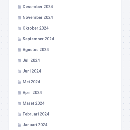
Desember 2024
November 2024
Oktober 2024
September 2024
Agustus 2024
Juli 2024
Juni 2024
Mei 2024
April 2024
Maret 2024
Februari 2024
Januari 2024