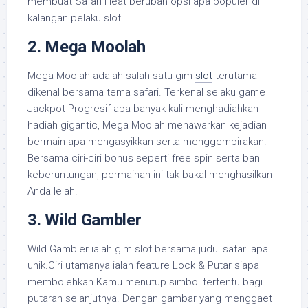
membuat Safari Heat berubah opsi apa populer di
kalangan pelaku slot.
2. Mega Moolah
Mega Moolah adalah salah satu gim
slot
terutama
dikenal bersama tema safari. Terkenal selaku game
Jackpot Progresif apa banyak kali menghadiahkan
hadiah gigantic, Mega Moolah menawarkan kejadian
bermain apa mengasyikkan serta menggembirakan.
Bersama ciri-ciri bonus seperti free spin serta ban
keberuntungan, permainan ini tak bakal menghasilkan
Anda lelah.
3. Wild Gambler
Wild Gambler ialah gim slot bersama judul safari apa
unik.Ciri utamanya ialah feature Lock & Putar siapa
membolehkan Kamu menutup simbol tertentu bagi
putaran selanjutnya. Dengan gambar yang menggaet