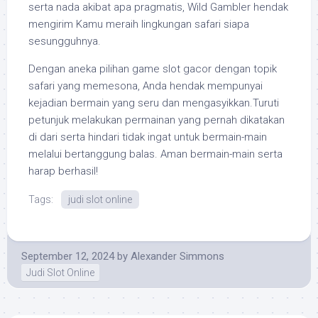
serta nada akibat apa pragmatis, Wild Gambler hendak
mengirim Kamu meraih lingkungan safari siapa
sesungguhnya.
Dengan aneka pilihan game slot gacor dengan topik
safari yang memesona, Anda hendak mempunyai
kejadian bermain yang seru dan mengasyikkan.Turuti
petunjuk melakukan permainan yang pernah dikatakan
di dari serta hindari tidak ingat untuk bermain-main
melalui bertanggung balas. Aman bermain-main serta
harap berhasil!
Tags:
judi slot online
September 12, 2024
by
Alexander Simmons
Judi Slot Online