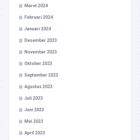
Maret 2024
Februari 2024
Januari 2024
Desember 2023
November 2023
Oktober 2023
September 2023
Agustus 2023
Juli 2023
Juni 2023
Mei 2023
April 2023