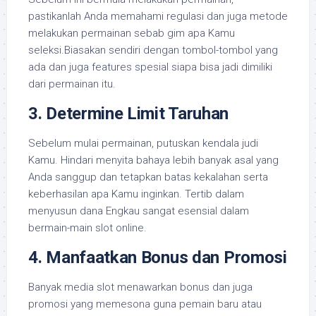
pastikanlah Anda memahami regulasi dan juga metode
melakukan permainan sebab gim apa Kamu
seleksi.Biasakan sendiri dengan tombol-tombol yang
ada dan juga features spesial siapa bisa jadi dimiliki
dari permainan itu.
3. Determine Limit Taruhan
Sebelum mulai permainan, putuskan kendala judi
Kamu. Hindari menyita bahaya lebih banyak asal yang
Anda sanggup dan tetapkan batas kekalahan serta
keberhasilan apa Kamu inginkan. Tertib dalam
menyusun dana Engkau sangat esensial dalam
bermain-main slot online.
4. Manfaatkan Bonus dan Promosi
Banyak media slot menawarkan bonus dan juga
promosi yang memesona guna pemain baru atau