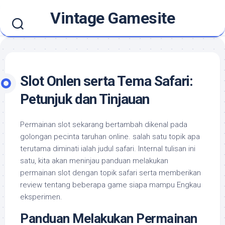
Skip
Vintage Gamesite
to
content
Slot Onlen serta Tema Safari:
Petunjuk dan Tinjauan
Permainan slot sekarang bertambah dikenal pada
golongan pecinta taruhan online. salah satu topik apa
terutama diminati ialah judul safari. Internal tulisan ini
satu, kita akan meninjau panduan melakukan
permainan slot dengan topik safari serta memberikan
review tentang beberapa game siapa mampu Engkau
eksperimen.
Panduan Melakukan Permainan