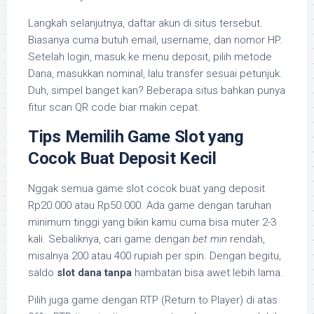
Langkah selanjutnya, daftar akun di situs tersebut.
Biasanya cuma butuh email, username, dan nomor HP.
Setelah login, masuk ke menu deposit, pilih metode
Dana, masukkan nominal, lalu transfer sesuai petunjuk.
Duh, simpel banget kan? Beberapa situs bahkan punya
fitur scan QR code biar makin cepat.
Tips Memilih Game Slot yang
Cocok Buat Deposit Kecil
Nggak semua game slot cocok buat yang deposit
Rp20.000 atau Rp50.000. Ada game dengan taruhan
minimum tinggi yang bikin kamu cuma bisa muter 2-3
kali. Sebaliknya, cari game dengan
bet min
rendah,
misalnya 200 atau 400 rupiah per spin. Dengan begitu,
saldo
slot dana tanpa
hambatan bisa awet lebih lama.
Pilih juga game dengan RTP (Return to Player) di atas