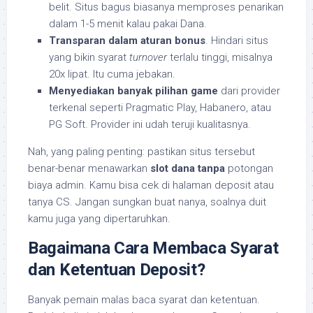
belit. Situs bagus biasanya memproses penarikan
dalam 1-5 menit kalau pakai Dana.
Transparan dalam aturan bonus
. Hindari situs
yang bikin syarat
turnover
terlalu tinggi, misalnya
20x lipat. Itu cuma jebakan.
Menyediakan banyak pilihan game
dari provider
terkenal seperti Pragmatic Play, Habanero, atau
PG Soft. Provider ini udah teruji kualitasnya.
Nah, yang paling penting: pastikan situs tersebut
benar-benar menawarkan
slot dana tanpa
potongan
biaya admin. Kamu bisa cek di halaman deposit atau
tanya CS. Jangan sungkan buat nanya, soalnya duit
kamu juga yang dipertaruhkan.
Bagaimana Cara Membaca Syarat
dan Ketentuan Deposit?
Banyak pemain malas baca syarat dan ketentuan.