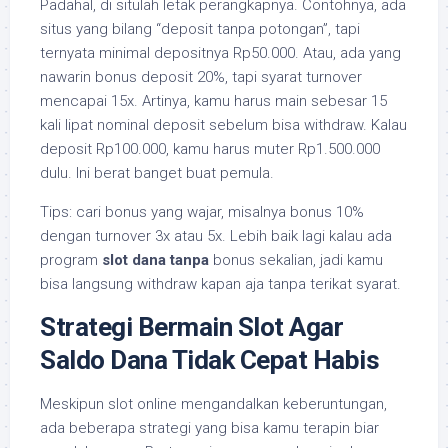
Padahal, di situlah letak perangkapnya. Contohnya, ada
situs yang bilang “deposit tanpa potongan”, tapi
ternyata minimal depositnya Rp50.000. Atau, ada yang
nawarin bonus deposit 20%, tapi syarat turnover
mencapai 15x. Artinya, kamu harus main sebesar 15
kali lipat nominal deposit sebelum bisa withdraw. Kalau
deposit Rp100.000, kamu harus muter Rp1.500.000
dulu. Ini berat banget buat pemula.
Tips: cari bonus yang wajar, misalnya bonus 10%
dengan turnover 3x atau 5x. Lebih baik lagi kalau ada
program
slot dana tanpa
bonus sekalian, jadi kamu
bisa langsung withdraw kapan aja tanpa terikat syarat.
Strategi Bermain Slot Agar
Saldo Dana Tidak Cepat Habis
Meskipun slot online mengandalkan keberuntungan,
ada beberapa strategi yang bisa kamu terapin biar