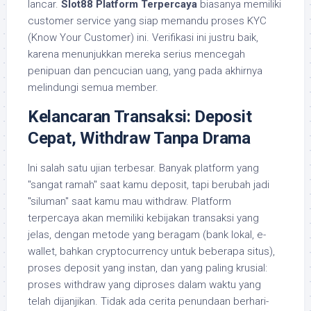
lancar.
Slot88 Platform Terpercaya
biasanya memiliki
customer service yang siap memandu proses KYC
(Know Your Customer) ini. Verifikasi ini justru baik,
karena menunjukkan mereka serius mencegah
penipuan dan pencucian uang, yang pada akhirnya
melindungi semua member.
Kelancaran Transaksi: Deposit
Cepat, Withdraw Tanpa Drama
Ini salah satu ujian terbesar. Banyak platform yang
"sangat ramah" saat kamu deposit, tapi berubah jadi
"siluman" saat kamu mau withdraw. Platform
terpercaya akan memiliki kebijakan transaksi yang
jelas, dengan metode yang beragam (bank lokal, e-
wallet, bahkan cryptocurrency untuk beberapa situs),
proses deposit yang instan, dan yang paling krusial:
proses withdraw yang diproses dalam waktu yang
telah dijanjikan. Tidak ada cerita penundaan berhari-