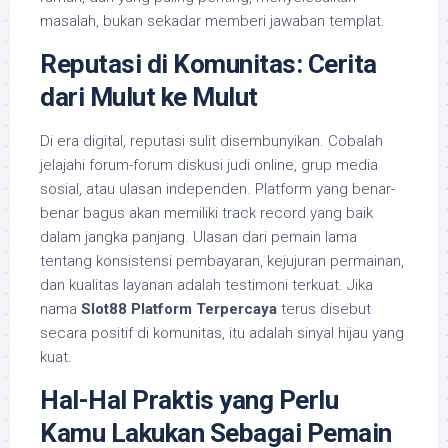
masalah, bukan sekadar memberi jawaban templat.
Reputasi di Komunitas: Cerita
dari Mulut ke Mulut
Di era digital, reputasi sulit disembunyikan. Cobalah
jelajahi forum-forum diskusi judi online, grup media
sosial, atau ulasan independen. Platform yang benar-
benar bagus akan memiliki track record yang baik
dalam jangka panjang. Ulasan dari pemain lama
tentang konsistensi pembayaran, kejujuran permainan,
dan kualitas layanan adalah testimoni terkuat. Jika
nama
Slot88 Platform Terpercaya
terus disebut
secara positif di komunitas, itu adalah sinyal hijau yang
kuat.
Hal-Hal Praktis yang Perlu
Kamu Lakukan Sebagai Pemain