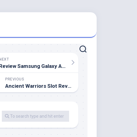
NEXT
Review Samsung Galaxy A72, Hp Bersama Dengan Layar Super Amoled Dan Fitur Ois
PREVIOUS
Ancient Warriors Slot Review