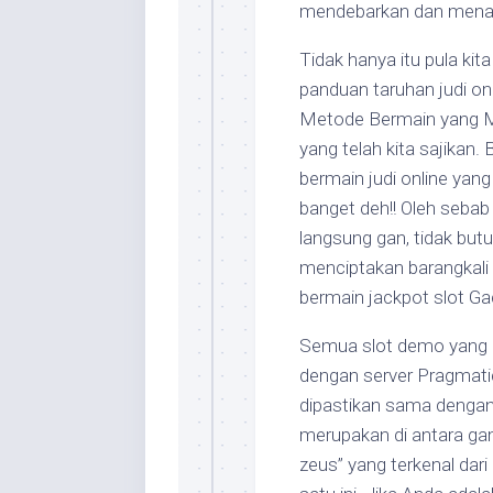
mendebarkan dan menar
Tidak hanya itu pula ki
panduan taruhan judi o
Metode Bermain yang Mu
yang telah kita sajika
bermain judi online yang
banget deh!! Oleh sebab
langsung gan, tidak butu
menciptakan barangkali
bermain jackpot slot Ga
Semua slot demo yang a
dengan server Pragmati
dipastikan sama dengan
merupakan di antara game
zeus” yang terkenal dari