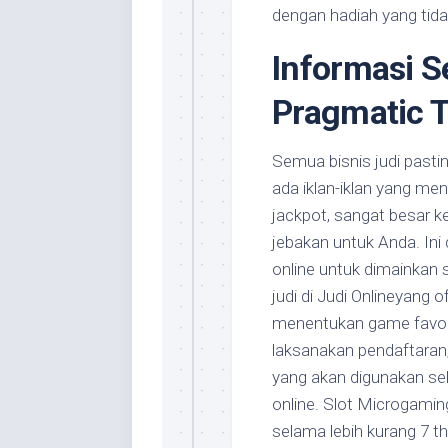
dengan hadiah yang tida
Informasi S
Pragmatic T
Semua bisnis judi past
ada iklan-iklan yang m
jackpot, sangat besar 
jebakan untuk Anda. Ini 
online untuk dimainkan 
judi di Judi Onlineyang 
menentukan game favor
laksanakan pendaftaran
yang akan digunakan se
online. Slot Microgamin
selama lebih kurang 7 t