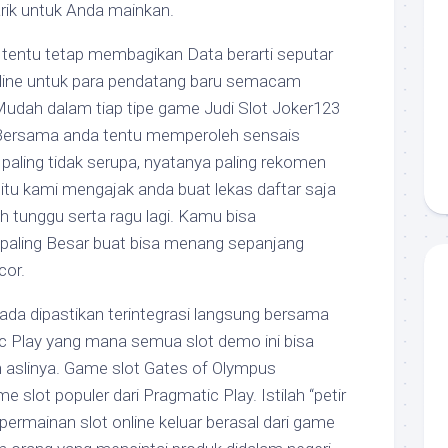
ik untuk Anda mainkan.
ta tentu tetap membagikan Data berarti seputar
nline untuk para pendatang baru semacam
dah dalam tiap tipe game Judi Slot Joker123
n. Bersama anda tentu memperoleh sensais
 paling tidak serupa, nyatanya paling rekomen
 itu kami mengajak anda buat lekas daftar saja
h tunggu serta ragu lagi. Kamu bisa
 paling Besar buat bisa menang sepanjang
cor.
da dipastikan terintegrasi langsung bersama
c Play yang mana semua slot demo ini bisa
 aslinya. Game slot Gates of Olympus
 slot populer dari Pragmatic Play. Istilah “petir
 permainan slot online keluar berasal dari game