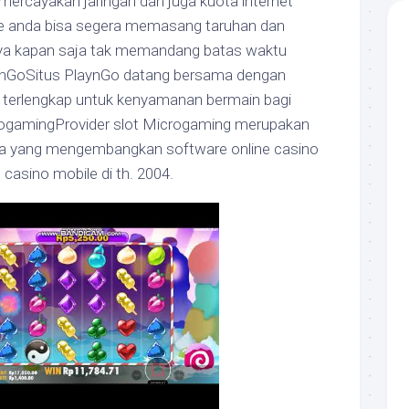
rcayakan jaringan dan juga kuota internet
e anda bisa segera memasang taruhan dan
a kapan saja tak memandang batas waktu
ynGoSitus PlaynGo datang bersama dengan
e terlengkap untuk kenyamanan bermain bagi
rogamingProvider slot Microgaming merupakan
nia yang mengembangkan software online casino
 casino mobile di th. 2004.