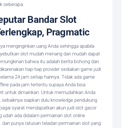
k seberapa.
eputar Bandar Slot
erlengkap, Pragmatic
inya menginginkan uang Anda sehingga apabila
enyebutkan slot mudah menang dan mudah dapat
kemungkinan bahwa itu adalah berita bohong dan
dikarenakan tiap-tiap provider sediakan game judi
selama 24 jam setiap harinya. Tidak ada game
offline pada jam tertentu supaya Anda bisa
it untuk dimainkan. Untuk memudahkan Anda
, sebaiknya siapkan dulu knowledge pendukung
bagai syarat mendapatkan akun judi slot gacor
g udah ada didalam permainan slot online
h. dan punya ratusan teladan permainan slot yang