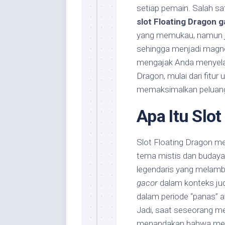
setiap pemain. Salah sa
slot Floating Dragon 
yang memukau, namun ju
sehingga menjadi magnet 
mengajak Anda menyelami
Dragon, mulai dari fitur 
memaksimalkan peluang
Apa Itu Slo
Slot Floating Dragon m
tema mistis dan budaya
legendaris yang melamb
gacor
dalam konteks jud
dalam periode “panas”
Jadi, saat seseorang 
menandakan bahwa mesin