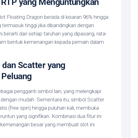
 RTP yang Menguntungkan
lot Floating Dragon berada di kisaran 96% hingga
termasuk tinggi jika dibandingkan dengan
Ini berarti dari setiap taruhan yang dipasang, rata-
alam bentuk kemenangan kepada pemain dalam
 dan Scatter yang
Peluang
ebagai pengganti simbol lain, yang melengkapi
dengan mudah. Sementara itu, simbol Scatter
tis (free spin) hingga puluhan kali, membuka
tun yang signifikan. Kombinasi dua fitur ini
i kemenangan besar yang membuat slot ini