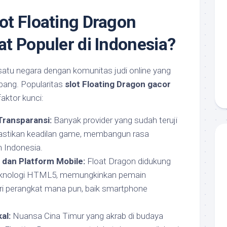
t Floating Dragon
t Populer di Indonesia?
satu negara dengan komunitas judi online yang
bang. Popularitas
slot Floating Dragon gacor
faktor kunci:
ransparansi:
Banyak provider yang sudah teruji
astikan keadilan game, membangun rasa
 Indonesia.
dan Platform Mobile:
Float Dragon didukung
eknologi HTML5, memungkinkan pemain
i perangkat mana pun, baik smartphone
al:
Nuansa Cina Timur yang akrab di budaya