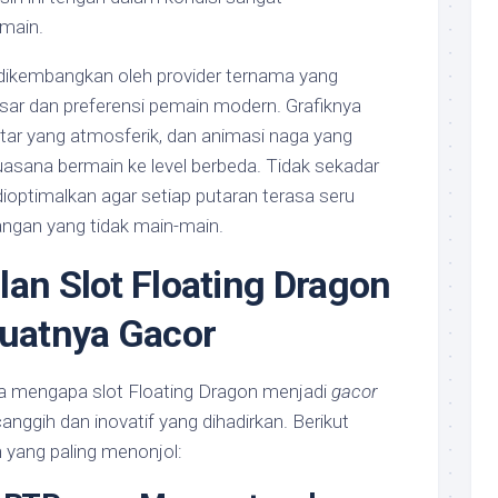
main.
 dikembangkan oleh provider ternama yang
r dan preferensi pemain modern. Grafiknya
tar yang atmosferik, dan animasi naga yang
na bermain ke level berbeda. Tidak sekadar
 dioptimalkan agar setiap putaran terasa seru
ngan yang tidak main-main.
lan Slot Floating Dragon
uatnya Gacor
a mengapa slot Floating Dragon menjadi
gacor
 canggih dan inovatif yang dihadirkan. Berikut
 yang paling menonjol: