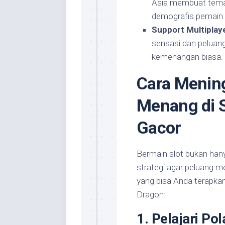
Asia membuat tema 
demografis pemain 
Support Multiplay
sensasi dan peluan
kemenangan biasa.
Cara Menin
Menang di S
Gacor
Bermain slot bukan han
strategi agar peluang me
yang bisa Anda terapkan
Dragon:
1. Pelajari Po