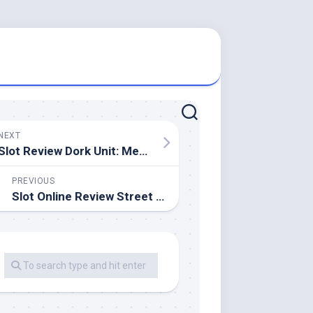
NEXT
Slot Review Dork Unit: Menyelami Sensasi dan Keunikan Permainan Slot yang Membawa Petualangan Cyberpunk ke Ujung Jari Anda
PREVIOUS
Slot Online Review Street Racer: Menyelami Sensasi Balapan Penuh Adrenalin di Dunia Slot Digital