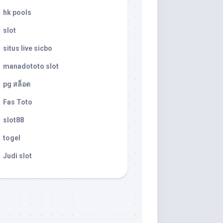
hk pools
slot
situs live sicbo
manadototo slot
pg สล็อต
Fas Toto
slot88
togel
Judi slot