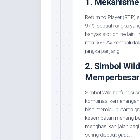
1. Mekanisme
Return to Player (RTP) s
97%, sebuah angka yang 
banyak slot online lain. 
rata 96-97% kembali d
jangka panjang.
2. Simbol Wild
Memperbesar 
Simbol Wild berfungsi s
kombinasi kemenangan 
bisa memicu putaran gra
kesempatan menang berun
menghasilkan jalan bag
sering disebut
gacor
.