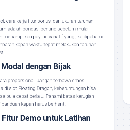
, cara kerja fitur bonus, dan ukuran taruhan
m adalah pondasi penting sebelum mulai
n menampilkan payline variatif yang jika dipahami
mbaran kapan waktu tepat melakukan taruhan
ya.
Modal dengan Bijak
ara proporsional. Jangan terbawa emosi
a di slot Floating Dragon, keberuntungan bisa
bisa pula cepat berlalu. Pahami batas kerugian
 panduan kapan harus berhenti.
 Fitur Demo untuk Latihan