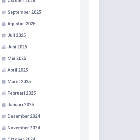
Oktober 2025
September 2025
Agustus 2025
Juli 2025
Juni 2025
Mei 2025
April 2025
Maret 2025
Februari 2025
Januari 2025
Desember 2024
November 2024
Oktober 2024