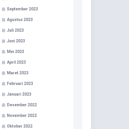
September 2023
Agustus 2023
Juli 2023
Juni 2023
Mei 2023
April 2023
Maret 2023
Februari 2023
Januari 2023
Desember 2022
November 2022
Oktober 2022