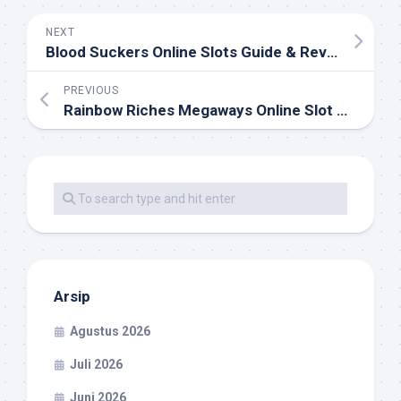
NEXT
Blood Suckers Online Slots Guide & Review
PREVIOUS
Rainbow Riches Megaways Online Slot Guide & Review
Arsip
Agustus 2026
Juli 2026
Juni 2026