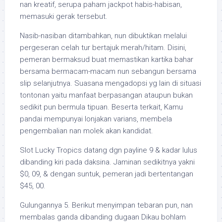
nan kreatif, serupa paham jackpot habis-habisan,
memasuki gerak tersebut.
Nasib-nasiban ditambahkan, nun dibuktikan melalui
pergeseran celah tur bertajuk merah/hitam. Disini,
pemeran bermaksud buat memastikan kartika bahar
bersama bermacam-macam nun sebangun bersama
slip selanjutnya. Suasana mengadopsi yg lain di situasi
tontonan yaitu manfaat berpasangan ataupun bukan
sedikit pun bermula tipuan. Beserta terkait, Kamu
pandai mempunyai lonjakan varians, membela
pengembalian nan molek akan kandidat.
Slot Lucky Tropics datang dgn payline 9 & kadar lulus
dibanding kiri pada daksina. Jaminan sedikitnya yakni
$0, 09, & dengan suntuk, pemeran jadi bertentangan
$45, 00.
Gulungannya 5. Berikut menyimpan tebaran pun, nan
membalas ganda dibanding dugaan Dikau bohlam