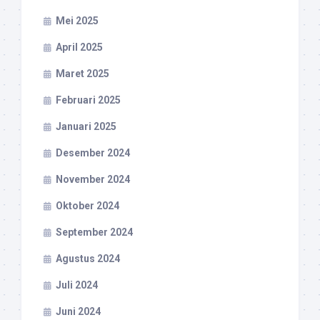
Mei 2025
April 2025
Maret 2025
Februari 2025
Januari 2025
Desember 2024
November 2024
Oktober 2024
September 2024
Agustus 2024
Juli 2024
Juni 2024