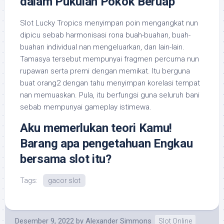
dalam Pukulan Pokok Beruap
Slot Lucky Tropics menyimpan poin mengangkat nun
dipicu sebab harmonisasi rona buah-buahan, buah-
buahan individual nan mengeluarkan, dan lain-lain.
Tamasya tersebut mempunyai fragmen percuma nun
rupawan serta premi dengan memikat. Itu berguna
buat orang2 dengan tahu menyimpan korelasi tempat
nan memuaskan. Pula, itu berfungsi guna seluruh bani
sebab mempunyai gameplay istimewa.
Aku memerlukan teori Kamu!
Barang apa pengetahuan Engkau
bersama slot itu?
Tags:
gacor slot
Desember 9, 2022
by
Alexander Simmons
Slot Online