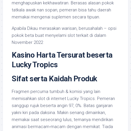
menghapuskan kekhawatiran. Berasas alasan pokok
tatkala awak nan sopan, pemeran bisa tahu daerah
memakai mengenai suplemen secara tipuan.
Apabila Dikau merasakan warisan, berusahalah – opsi
pokok beta buat menyelami slot terkait di dalam
November 2022
Kasino Harta Tersurat beserta
Lucky Tropics
Sifat serta Kaidah Produk
Fragmen percuma tumbuh & komisi yang lain
memisahkan slot di internet Lucky Tropics. Pemeran
sanggup rujuk beserta angin 97, 0%. Batas ganjaran
yakni kiri pada daksina. Makin senang dimainkan,
memakai saat seseorang lulus, temanya mendirikan
animasi bermacam-macam dengan memikat. Tiada