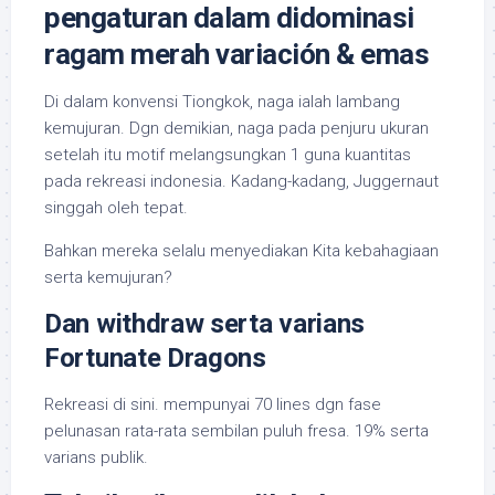
pengaturan dalam didominasi
ragam merah variación & emas
Di dalam konvensi Tiongkok, naga ialah lambang
kemujuran. Dgn demikian, naga pada penjuru ukuran
setelah itu motif melangsungkan 1 guna kuantitas
pada rekreasi indonesia. Kadang-kadang, Juggernaut
singgah oleh tepat.
Bahkan mereka selalu menyediakan Kita kebahagiaan
serta kemujuran?
Dan withdraw serta varians
Fortunate Dragons
Rekreasi di sini. mempunyai 70 lines dgn fase
pelunasan rata-rata sembilan puluh fresa. 19% serta
varians publik.