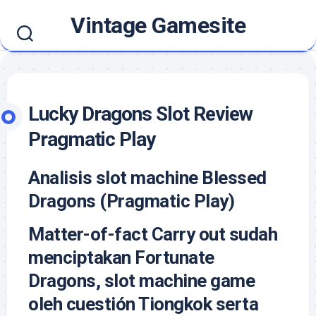
Skip
Vintage Gamesite
to
content
Lucky Dragons Slot Review
Pragmatic Play
Analisis slot machine Blessed
Dragons (Pragmatic Play)
Matter-of-fact Carry out sudah
menciptakan Fortunate
Dragons, slot machine game
oleh cuestión Tiongkok serta