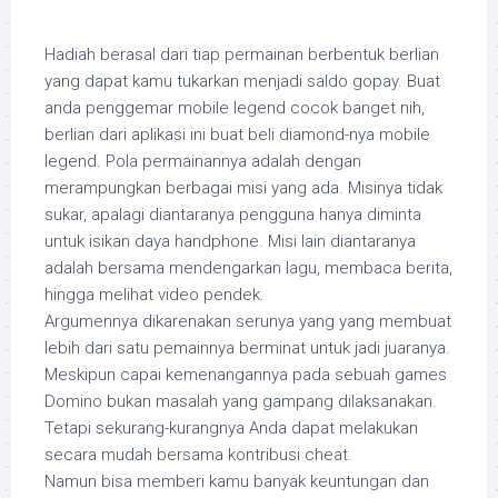
Hadiah berasal dari tiap permainan berbentuk berlian
yang dapat kamu tukarkan menjadi saldo gopay. Buat
anda penggemar mobile legend cocok banget nih,
berlian dari aplikasi ini buat beli diamond-nya mobile
legend. Pola permainannya adalah dengan
merampungkan berbagai misi yang ada. Misinya tidak
sukar, apalagi diantaranya pengguna hanya diminta
untuk isikan daya handphone. Misi lain diantaranya
adalah bersama mendengarkan lagu, membaca berita,
hingga melihat video pendek.
Argumennya dikarenakan serunya yang yang membuat
lebih dari satu pemainnya berminat untuk jadi juaranya.
Meskipun capai kemenangannya pada sebuah games
Domino bukan masalah yang gampang dilaksanakan.
Tetapi sekurang-kurangnya Anda dapat melakukan
secara mudah bersama kontribusi cheat.
Namun bisa memberi kamu banyak keuntungan dan