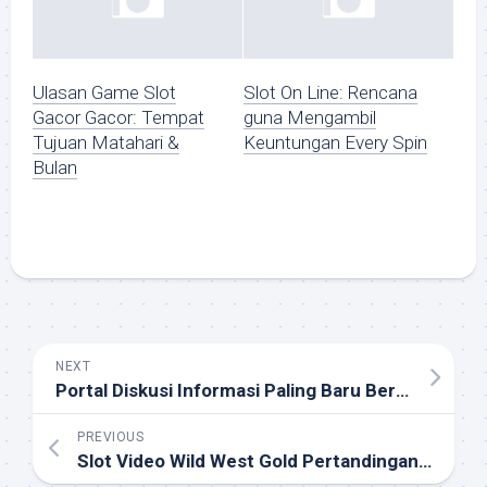
Ulasan Game Slot
Slot On Line: Rencana
Gacor Gacor: Tempat
guna Mengambil
Tujuan Matahari &
Keuntungan Every Spin
Bulan
NEXT
Portal Diskusi Informasi Paling Baru Berita Paling Baru Hari Ini Di Media Online Kampus Uajy Acid
PREVIOUS
Slot Video Wild West Gold Pertandingan Slot Percuma Bersama Dengan Hadiah Tunai Sebenar Turnamen Sosial