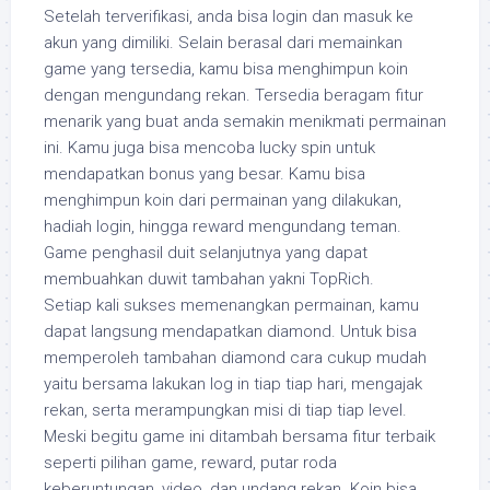
Setelah terverifikasi, anda bisa login dan masuk ke
akun yang dimiliki. Selain berasal dari memainkan
game yang tersedia, kamu bisa menghimpun koin
dengan mengundang rekan. Tersedia beragam fitur
menarik yang buat anda semakin menikmati permainan
ini. Kamu juga bisa mencoba lucky spin untuk
mendapatkan bonus yang besar. Kamu bisa
menghimpun koin dari permainan yang dilakukan,
hadiah login, hingga reward mengundang teman.
Game penghasil duit selanjutnya yang dapat
membuahkan duwit tambahan yakni TopRich.
Setiap kali sukses memenangkan permainan, kamu
dapat langsung mendapatkan diamond. Untuk bisa
memperoleh tambahan diamond cara cukup mudah
yaitu bersama lakukan log in tiap tiap hari, mengajak
rekan, serta merampungkan misi di tiap tiap level.
Meski begitu game ini ditambah bersama fitur terbaik
seperti pilihan game, reward, putar roda
keberuntungan, video, dan undang rekan. Koin bisa