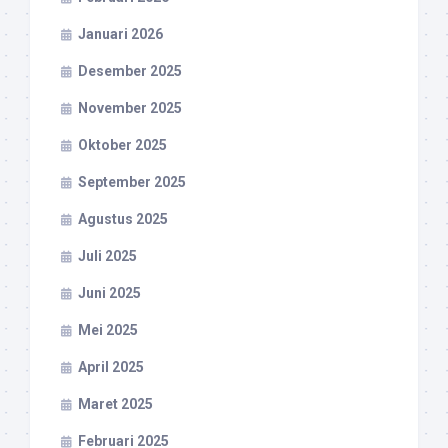
Januari 2026
Desember 2025
November 2025
Oktober 2025
September 2025
Agustus 2025
Juli 2025
Juni 2025
Mei 2025
April 2025
Maret 2025
Februari 2025