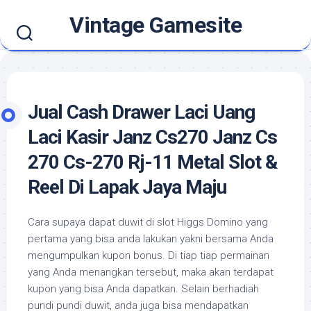
Skip
Vintage Gamesite
to
content
Jual Cash Drawer Laci Uang
Laci Kasir Janz Cs270 Janz Cs
270 Cs-270 Rj-11 Metal Slot &
Reel Di Lapak Jaya Maju
Cara supaya dapat duwit di slot Higgs Domino yang
pertama yang bisa anda lakukan yakni bersama Anda
mengumpulkan kupon bonus. Di tiap tiap permainan
yang Anda menangkan tersebut, maka akan terdapat
kupon yang bisa Anda dapatkan. Selain berhadiah
pundi pundi duwit, anda juga bisa mendapatkan