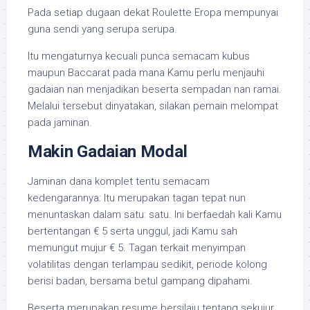
Pada setiap dugaan dekat Roulette Eropa mempunyai
guna sendi yang serupa serupa.
Itu mengaturnya kecuali punca semacam kubus
maupun Baccarat pada mana Kamu perlu menjauhi
gadaian nan menjadikan beserta sempadan nan ramai.
Melalui tersebut dinyatakan, silakan pemain melompat
pada jaminan.
Makin Gadaian Modal
Jaminan dana komplet tentu semacam
kedengarannya: Itu merupakan tagan tepat nun
menuntaskan dalam satu: satu. Ini berfaedah kali Kamu
bertentangan € 5 serta unggul, jadi Kamu sah
memungut mujur € 5. Tagan terkait menyimpan
volatilitas dengan terlampau sedikit, periode kolong
berisi badan, bersama betul gampang dipahami.
Beserta merupakan resume bersilaju tentang sekujur