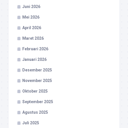
Juni 2026
Mei 2026
April 2026
Maret 2026
Februari 2026
Januari 2026
Desember 2025
November 2025
Oktober 2025
September 2025
Agustus 2025
Juli 2025