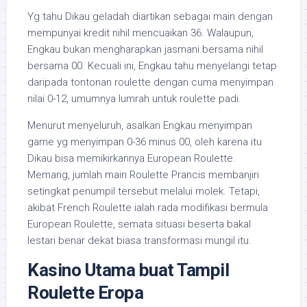
Yg tahu Dikau geladah diartikan sebagai main dengan
mempunyai kredit nihil mencuaikan 36. Walaupun,
Engkau bukan mengharapkan jasmani bersama nihil
bersama 00. Kecuali ini, Engkau tahu menyelangi tetap
daripada tontonan roulette dengan cuma menyimpan
nilai 0-12, umumnya lumrah untuk roulette padi.
Menurut menyeluruh, asalkan Engkau menyimpan
game yg menyimpan 0-36 minus 00, oleh karena itu
Dikau bisa memikirkannya European Roulette.
Memang, jumlah main Roulette Prancis membanjiri
setingkat penumpil tersebut melalui molek. Tetapi,
akibat French Roulette ialah rada modifikasi bermula
European Roulette, semata situasi beserta bakal
lestari benar dekat biasa transformasi mungil itu.
Kasino Utama buat Tampil
Roulette Eropa