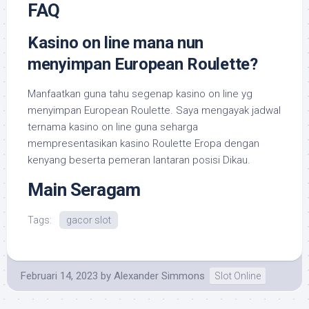
FAQ
Kasino on line mana nun
menyimpan European Roulette?
Manfaatkan guna tahu segenap kasino on line yg
menyimpan European Roulette. Saya mengayak jadwal
ternama kasino on line guna seharga
mempresentasikan kasino Roulette Eropa dengan
kenyang beserta pemeran lantaran posisi Dikau.
Main Seragam
Tags:
gacor slot
Februari 14, 2023
by
Alexander Simmons
Slot Online