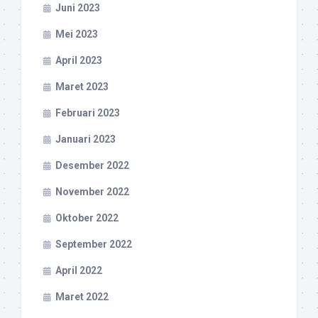
Juni 2023
Mei 2023
April 2023
Maret 2023
Februari 2023
Januari 2023
Desember 2022
November 2022
Oktober 2022
September 2022
April 2022
Maret 2022