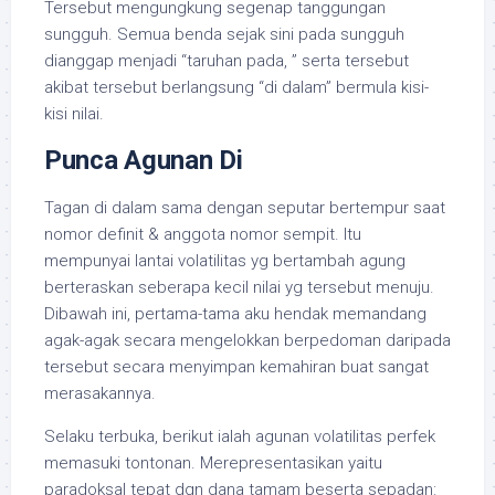
Tersebut mengungkung segenap tanggungan
sungguh. Semua benda sejak sini pada sungguh
dianggap menjadi “taruhan pada, ” serta tersebut
akibat tersebut berlangsung “di dalam” bermula kisi-
kisi nilai.
Punca Agunan Di
Tagan di dalam sama dengan seputar bertempur saat
nomor definit & anggota nomor sempit. Itu
mempunyai lantai volatilitas yg bertambah agung
berteraskan seberapa kecil nilai yg tersebut menuju.
Dibawah ini, pertama-tama aku hendak memandang
agak-agak secara mengelokkan berpedoman daripada
tersebut secara menyimpan kemahiran buat sangat
merasakannya.
Selaku terbuka, berikut ialah agunan volatilitas perfek
memasuki tontonan. Merepresentasikan yaitu
paradoksal tepat dgn dana tamam beserta sepadan: