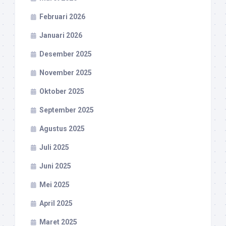
Februari 2026
Januari 2026
Desember 2025
November 2025
Oktober 2025
September 2025
Agustus 2025
Juli 2025
Juni 2025
Mei 2025
April 2025
Maret 2025