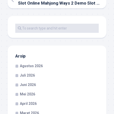
Slot Online Mahjong Ways 2 Demo Slot Tanpa Download
Arsip
Agustus 2026
Juli 2026
Juni 2026
Mei 2026
April 2026
Maret 2026