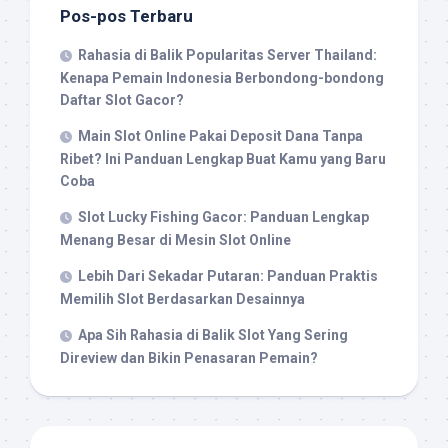
Pos-pos Terbaru
Rahasia di Balik Popularitas Server Thailand:
Kenapa Pemain Indonesia Berbondong-bondong
Daftar Slot Gacor?
Main Slot Online Pakai Deposit Dana Tanpa
Ribet? Ini Panduan Lengkap Buat Kamu yang Baru
Coba
Slot Lucky Fishing Gacor: Panduan Lengkap
Menang Besar di Mesin Slot Online
Lebih Dari Sekadar Putaran: Panduan Praktis
Memilih Slot Berdasarkan Desainnya
Apa Sih Rahasia di Balik Slot Yang Sering
Direview dan Bikin Penasaran Pemain?