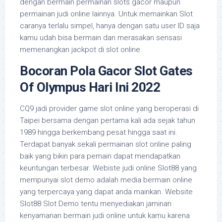
dengan bermain permainan slots gacor maupun
permainan judi online lainnya. Untuk memainkan Slot
caranya terlalu simpel, hanya dengan satu user ID saja
kamu udah bisa bermain dan merasakan sensasi
memenangkan jackpot di slot online.
Bocoran Pola Gacor Slot Gates
Of Olympus Hari Ini 2022
CQ9 jadi provider game slot online yang beroperasi di
Taipei bersama dengan pertama kali ada sejak tahun
1989 hingga berkembang pesat hingga saat ini.
Terdapat banyak sekali permainan slot online paling
baik yang bikin para pemain dapat mendapatkan
keuntungan terbesar. Webiste judi online Slot88 yang
mempunyai slot demo adalah media bermain online
yang terpercaya yang dapat anda mainkan. Website
Slot88 Slot Demo tentu menyediakan jaminan
kenyamanan bermain judi online untuk kamu karena