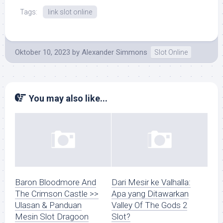
Tags:
link slot online
Oktober 10, 2023
by
Alexander Simmons
Slot Online
You may also like...
Baron Bloodmore And
Dari Mesir ke Valhalla:
The Crimson Castle >>
Apa yang Ditawarkan
Ulasan & Panduan
Valley Of The Gods 2
Mesin Slot Dragoon
Slot?