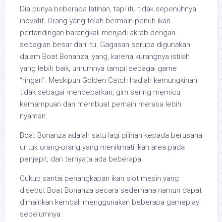
Dia punya beberapa latihan, tapi itu tidak sepenuhnya
inovatif. Orang yang telah bermain penuh ikan
pertandingan barangkali menjadi akrab dengan
sebagian besar dari itu. Gagasan serupa digunakan
dalam Boat Bonanza, yang, karena kurangnya istilah
yang lebih baik, umumnya tampil sebagai game
“ringan”. Meskipun Golden Catch hadiah kemungkinan
tidak sebagai mendebarkan, gim sering memicu
kemampuan dan membuat pemain merasa lebih
nyaman.
Boat Bonanza adalah satu lagi pilihan kepada berusaha
untuk orang-orang yang menikmati ikan area pada
penjepit, dan ternyata ada beberapa.
Cukup santai penangkapan ikan slot mesin yang
disebut Boat Bonanza secara sederhana namun dapat
dimainkan kembali menggunakan beberapa gameplay
sebelumnya.