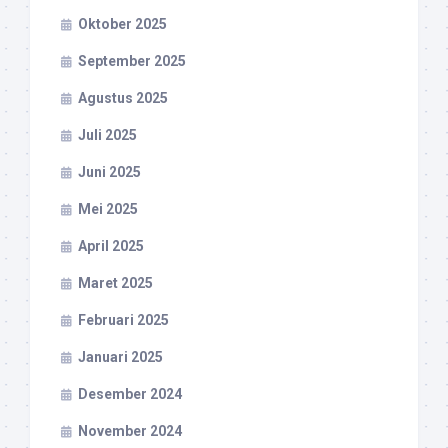
Oktober 2025
September 2025
Agustus 2025
Juli 2025
Juni 2025
Mei 2025
April 2025
Maret 2025
Februari 2025
Januari 2025
Desember 2024
November 2024