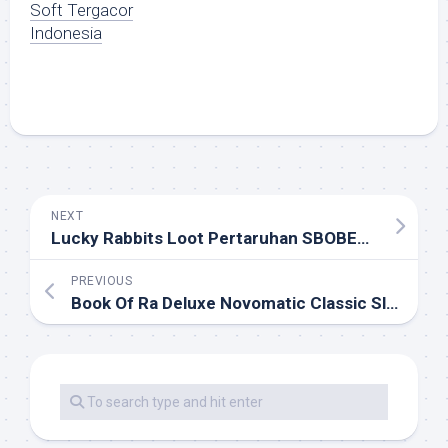
Soft Tergacor
Indonesia
NEXT
Lucky Rabbits Loot Pertaruhan SBOBET Terbaik – Cara Dapet Jackpot And Ulasan
PREVIOUS
Book Of Ra Deluxe Novomatic Classic Slots Series > Ulasan and Cara Menang Jackpot Pertaruhan Slot Online Joker Gaming