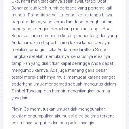
Oke, kami menjelaskannya sejak awal, tetapi Boat
Bonanza jauh lebih rumit daripada yang pertama kali
muncul. Paling tidak, hal itu terjadi ketika tanpa biaya
berputar dipicu, yang kemudian dapat menghasilkan
pengganda dengan bercabang menjadi respin.Boat
Bonanza sama santai dan kurang menantang dari yang
Anda harapkan di sportfishing lokasi kapan berlayar
melalui utama gim. Jika Anda mendaratkan Simbol
Tangkap setelah memukulnya, seharusnya idealnya
tampilkan yang diaktifkan kapal sehingga Anda dapat
mengumpulkannya. Ada juga menang garis besar,
tetapi mereka akhirnya mulai memudar karena sangat
sederhana untuk mengamati sebuah mengutus dalam
Simbol Tangkap dan hampir menghilangkan semua
yang lain.
Play’n Go memutuskan untuk tidak menggunakan
teknik mengumpulkan akumulasi citra selama terkenal
seluruhnya berputar dan serupa lainnya gim.