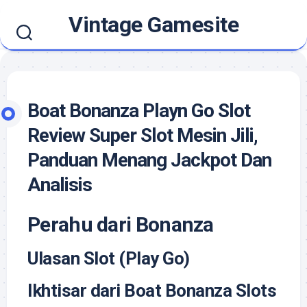
Skip
Vintage Gamesite
to
content
Boat Bonanza Playn Go Slot
Review Super Slot Mesin Jili,
Panduan Menang Jackpot Dan
Analisis
Perahu dari Bonanza
Ulasan Slot (Play Go)
Ikhtisar dari Boat Bonanza Slots