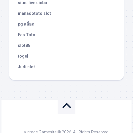
situs live sicbo
manadototo slot
pg สล็อต
Fas Toto
slot88
togel
Judi slot
Vintage Gamesite © 2026. All Rights Reserved.