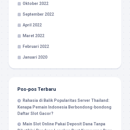
Oktober 2022
September 2022
April 2022
Maret 2022
Februari 2022
Januari 2020
Pos-pos Terbaru
Rahasia di Balik Popularitas Server Thailand:
Kenapa Pemain Indonesia Berbondong-bondong
Daftar Slot Gacor?
Main Slot Online Pakai Deposit Dana Tanpa