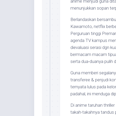
anime menjudi guna dit
menunjukkan sopan terp
Berlandaskan bersamb
Kawamoto, netflix berb
Perguruan tinggi Prema
agenda TV kampus meng
dievaluasi serasi dgn ku
bermacam macam tipuan
serta dua-duanya pulih 
Guna memberi segalany
transferee & penjudi ko
ternyata lulus pada kel
padahal, ini menduga di
Di anime taruhan thrill
takah-takahnya tandus p