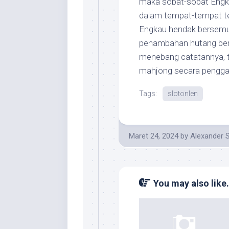
maka sobat-sobat Engka
dalam tempat-tempat ter
Engkau hendak bersemu
penambahan hutang ber
menebang catatannya, 
mahjong secara pengga
Tags:
slotonlen
Maret 24, 2024
by
Alexander
You may also like.