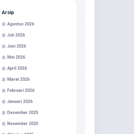
Arsip
Agustus 2026
Juli 2026
Juni 2026
Mei 2026
April 2026
Maret 2026
Februari 2026
Januari 2026
Desember 2025
November 2025