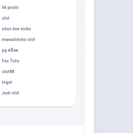
hk pools
slot
situs live sicbo
manadototo slot
pg สล็อต
Fas Toto
slot88
togel
Judi slot