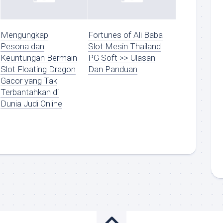
Mengungkap
Fortunes of Ali Baba
Pesona dan
Slot Mesin Thailand
Keuntungan Bermain
PG Soft >> Ulasan
Slot Floating Dragon
Dan Panduan
Gacor yang Tak
Terbantahkan di
Dunia Judi Online