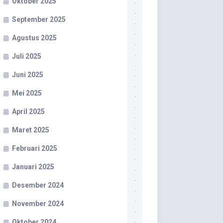
Oktober 2025
September 2025
Agustus 2025
Juli 2025
Juni 2025
Mei 2025
April 2025
Maret 2025
Februari 2025
Januari 2025
Desember 2024
November 2024
Oktober 2024