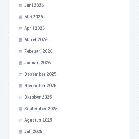
Juni 2026
Mei 2026
April 2026
Maret 2026
Februari 2026
Januari 2026
Desember 2025
November 2025
Oktober 2025
September 2025
Agustus 2025
Juli 2025