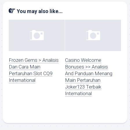
You may also like...
Frozen Gems > Analisis
Casino Welcome
Dan Cara Main
Bonuses >> Analisis
Pertaruhan Slot CQ9
And Panduan Menang
International
Main Pertaruhan
Joker123 Terbaik
International