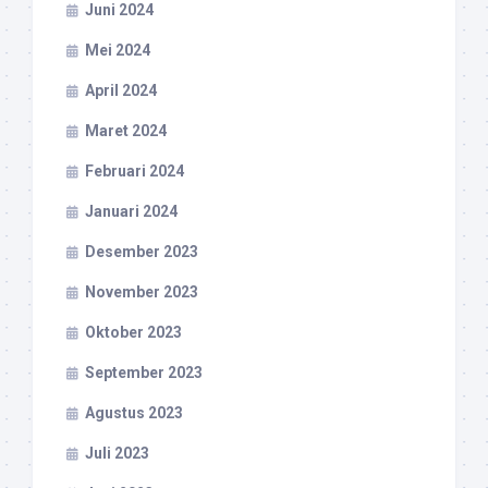
Juni 2024
Mei 2024
April 2024
Maret 2024
Februari 2024
Januari 2024
Desember 2023
November 2023
Oktober 2023
September 2023
Agustus 2023
Juli 2023