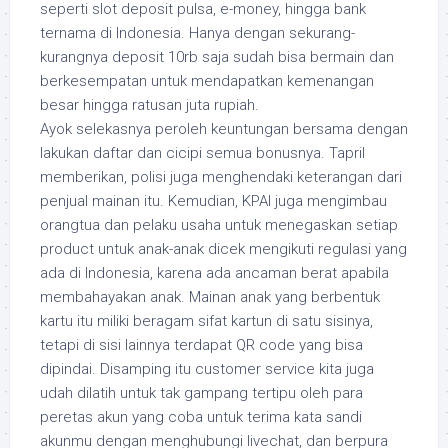
seperti slot deposit pulsa, e-money, hingga bank
ternama di Indonesia. Hanya dengan sekurang-
kurangnya deposit 10rb saja sudah bisa bermain dan
berkesempatan untuk mendapatkan kemenangan
besar hingga ratusan juta rupiah.
Ayok selekasnya peroleh keuntungan bersama dengan
lakukan daftar dan cicipi semua bonusnya. Tapril
memberikan, polisi juga menghendaki keterangan dari
penjual mainan itu. Kemudian, KPAI juga mengimbau
orangtua dan pelaku usaha untuk menegaskan setiap
product untuk anak-anak dicek mengikuti regulasi yang
ada di Indonesia, karena ada ancaman berat apabila
membahayakan anak. Mainan anak yang berbentuk
kartu itu miliki beragam sifat kartun di satu sisinya,
tetapi di sisi lainnya terdapat QR code yang bisa
dipindai. Disamping itu customer service kita juga
udah dilatih untuk tak gampang tertipu oleh para
peretas akun yang coba untuk terima kata sandi
akunmu dengan menghubungi livechat, dan berpura