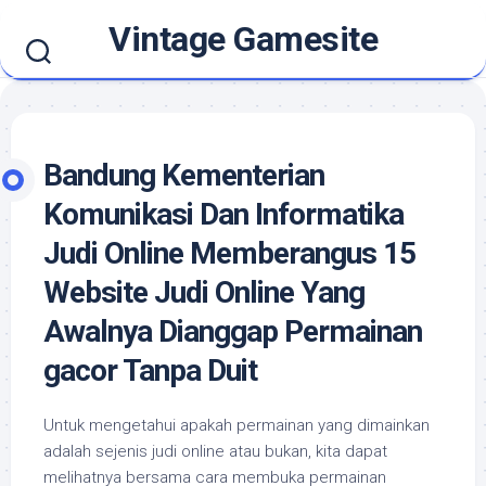
Skip
Vintage Gamesite
to
content
Bandung Kementerian
Komunikasi Dan Informatika
Judi Online Memberangus 15
Website Judi Online Yang
Awalnya Dianggap Permainan
gacor Tanpa Duit
Untuk mengetahui apakah permainan yang dimainkan
adalah sejenis judi online atau bukan, kita dapat
melihatnya bersama cara membuka permainan