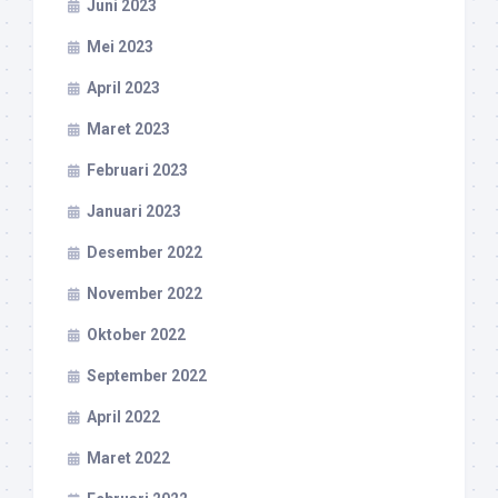
Juni 2023
Mei 2023
April 2023
Maret 2023
Februari 2023
Januari 2023
Desember 2022
November 2022
Oktober 2022
September 2022
April 2022
Maret 2022