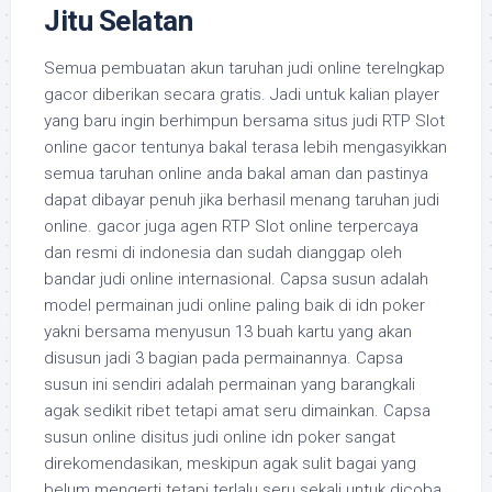
Jitu Selatan
Semua pembuatan akun taruhan judi online terelngkap
gacor diberikan secara gratis. Jadi untuk kalian player
yang baru ingin berhimpun bersama situs judi RTP Slot
online gacor tentunya bakal terasa lebih mengasyikkan
semua taruhan online anda bakal aman dan pastinya
dapat dibayar penuh jika berhasil menang taruhan judi
online. gacor juga agen RTP Slot online terpercaya
dan resmi di indonesia dan sudah dianggap oleh
bandar judi online internasional. Capsa susun adalah
model permainan judi online paling baik di idn poker
yakni bersama menyusun 13 buah kartu yang akan
disusun jadi 3 bagian pada permainannya. Capsa
susun ini sendiri adalah permainan yang barangkali
agak sedikit ribet tetapi amat seru dimainkan. Capsa
susun online disitus judi online idn poker sangat
direkomendasikan, meskipun agak sulit bagai yang
belum mengerti tetapi terlalu seru sekali untuk dicoba