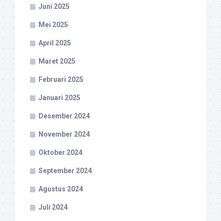
Juni 2025
Mei 2025
April 2025
Maret 2025
Februari 2025
Januari 2025
Desember 2024
November 2024
Oktober 2024
September 2024
Agustus 2024
Juli 2024