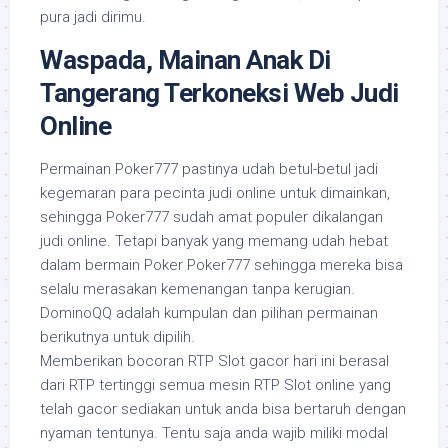
pura jadi dirimu.
Waspada, Mainan Anak Di
Tangerang Terkoneksi Web Judi
Online
Permainan Poker777 pastinya udah betul-betul jadi
kegemaran para pecinta judi online untuk dimainkan,
sehingga Poker777 sudah amat populer dikalangan
judi online. Tetapi banyak yang memang udah hebat
dalam bermain Poker Poker777 sehingga mereka bisa
selalu merasakan kemenangan tanpa kerugian.
DominoQQ adalah kumpulan dan pilihan permainan
berikutnya untuk dipilih.
Memberikan bocoran RTP Slot gacor hari ini berasal
dari RTP tertinggi semua mesin RTP Slot online yang
telah gacor sediakan untuk anda bisa bertaruh dengan
nyaman tentunya. Tentu saja anda wajib miliki modal