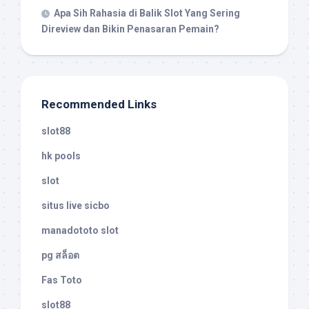
Apa Sih Rahasia di Balik Slot Yang Sering
Direview dan Bikin Penasaran Pemain?
Recommended Links
slot88
hk pools
slot
situs live sicbo
manadototo slot
pg สล็อต
Fas Toto
slot88