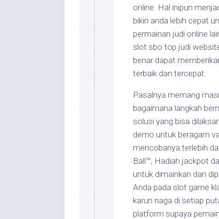
online. Hal inipun menj
bikin anda lebih cepat
permainan judi online la
slot sbo top judi websi
benar dapat memberika
terbaik dan tercepat.
Pasalnya memang masih
bagaimana langkah berma
solusi yang bisa dilak
demo untuk beragam var
mencobanya terlebih da
Ball™, Hadiah jackpot da
untuk dimainkan dan dip
Anda pada slot game klas
karun naga di setiap puta
platform supaya pemain