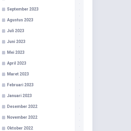
September 2023
Agustus 2023
Juli 2023
Juni 2023
Mei 2023
April 2023
Maret 2023
Februari 2023
Januari 2023
Desember 2022
November 2022
Oktober 2022