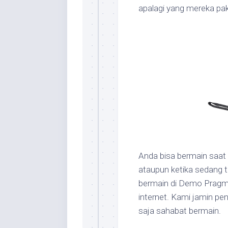
apalagi yang mereka pak
Anda bisa bermain saat 
ataupun ketika sedang 
bermain di Demo Pragma
internet. Kami jamin 
saja sahabat bermain.