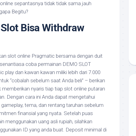
r online sepantasnya tidak tidak sama jauh
ngapa Begitu?
Slot Bisa Withdraw
n slot online Pragmatic bersama dengan duit
 senantiasa coba permainan DEMO SLOT
ic play dan kawan kawan miliki lebih dari 7.000
tuk “cobalah sebelum saat Anda beli” – berikan
emberikan nyaris tiap tiap slot online putaran
n. Dengan cara ini Anda dapat mengetahui
gameplay, tema, dan rentang taruhan sebelum
tmen finansial yang nyata. Setelah puas
in menggunakan uang asli rupiah, silahkan
ggunakan ID yang anda buat. Deposit minimal di