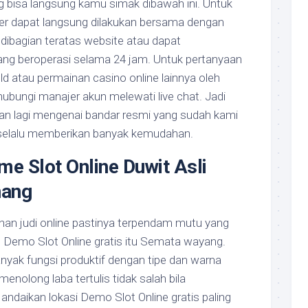
ng bisa langsung kamu simak dibawah ini. Untuk
er dapat langsung dilakukan bersama dengan
dibagian teratas website atau dapat
ang beroperasi selama 24 jam. Untuk pertanyaan
old atau permainan casino online lainnya oleh
hubungi manajer akun melewati live chat. Jadi
kan lagi mengenai bandar resmi yang sudah kami
l selalu memberikan banyak kemudahan.
e Slot Online Duwit Asli
ang
n judi online pastinya terpendam mutu yang
 Demo Slot Online gratis itu Semata wayang.
nyak fungsi produktif dengan tipe dan warna
menolong laba tertulis tidak salah bila
andaikan lokasi Demo Slot Online gratis paling