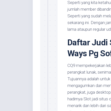
Seperti yang kita ketah
jumlah member dibandi
Seperti yang sudah mela
sekarang ini. Dengan j
lama ataupun regular u
Daftar Judi
Ways Pg Sof
CQ9 mempekerjakan lebih
perangkat lunak, senima
Tujuannya adalah untuk 
mengagumkan dan mengh
perangkat, juga desktop,
hadirnya Slot jadi situ
menarik dan lebih dari sa