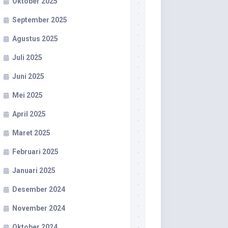
Oktober 2025
September 2025
Agustus 2025
Juli 2025
Juni 2025
Mei 2025
April 2025
Maret 2025
Februari 2025
Januari 2025
Desember 2024
November 2024
Oktober 2024