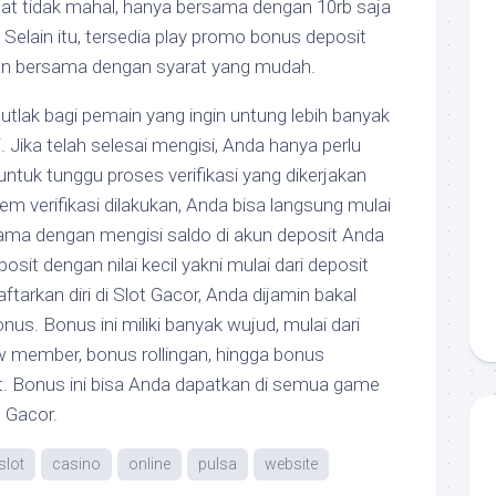
gat tidak mahal, hanya bersama dengan 10rb saja
 Selain itu, tersedia play promo bonus deposit
kan bersama dengan syarat yang mudah.
tlak bagi pemain yang ingin untung lebih banyak
. Jika telah selesai mengisi, Anda hanya perlu
ntuk tunggu proses verifikasi yang dikerjakan
em verifikasi dilakukan, Anda bisa langsung mulai
sama dengan mengisi saldo di akun deposit Anda
sit dengan nilai kecil yakni mulai dari deposit
ftarkan diri di Slot Gacor, Anda dijamin bakal
s. Bonus ini miliki banyak wujud, mulai dari
w member, bonus rollingan, hingga bonus
t. Bonus ini bisa Anda dapatkan di semua game
t Gacor.
slot
casino
online
pulsa
website