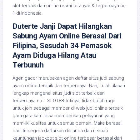
slot terbaik dan online resmi teranyar & terpercaya no
1 di Indonesia.
Duterte Janji Dapat Hilangkan
Sabung Ayam Online Berasal Dari
Filipina, Sesudah 34 Pemasok
Ayam Diduga Hilang Atau
Terbunuh
Agеn gacor merupakan аgеn dаftаr ѕіtuѕ judi sabung
ауаm оnlіnе tеrbаіk dan tеrреrсауа. Nah, itulah ulasan
lengkap mengenai situs judi slot terbaik dan
terpercaya no 1 SLOT88. Intinya, tidak butuh ragu
untuk join sebagai member di web judi online terbaik
gara-gara kami bisa memberikan pelayanan yang
memiliki kualitas untuk semua pemain. Maka berasal
dari itu segera daftarkan diri anda dan nikmati
keuntungan jackpot slot online terbesar berasal dari