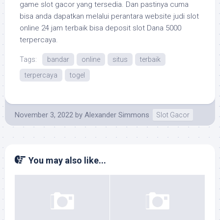
game slot gacor yang tersedia. Dan pastinya cuma
bisa anda dapatkan melalui perantara website judi slot
online 24 jam terbaik bisa deposit slot Dana 5000
terpercaya.
Tags:
bandar
online
situs
terbaik
terpercaya
togel
November 3, 2022
by
Alexander Simmons
Slot Gacor
You may also like...