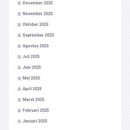
Desember 2025
November 2025
Oktober 2025
September 2025
Agustus 2025
Juli 2025
Juni 2025
Mei 2025
April 2025
Maret 2025
Februari 2025
Januari 2025