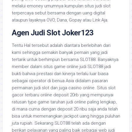
melalui emoney umumnya kumpulan situs judi slot
terpercaya sebut bersama dengan uang digital
ataupun layaknya OVO, Dana, Gopay atau Link Aja.
Agen Judi Slot Joker123
Tentu Hal tersebut adalah diantara berlebihan dari
kami sehingga semakin banyak pemain yang jadi
tertarik untuk berhimpun bersama SLOT88. Banyaknya
member dalam situs game online judi SLOT88 jadi
bukti bahwa prestasi dan kinerja terlalu luar biasa
sebagai operator di benua Asia didalam pasaran
permainan judi slot dan juga casino online. Situs slot
gacor terbaru online deposit 20rb yang mempunyai
ratusan type game taruhan judi online paling lengkap,
di mana cuma dengan deposit 20 ribu saja anda telah
bisa untuk memenangkan jackpot uang hingga puluhan
juta rupiah. Sekarang SLOT88 telah ada dengan
berikan pelayanan yang paling baik sebagai web judi