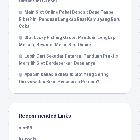
Daftar Slot Gacor?
Main Slot Online Pakai Deposit Dana Tanpa
Ribet? Ini Panduan Lengkap Buat Kamu yang Baru
Coba
Slot Lucky Fishing Gacor: Panduan Lengkap
Menang Besar di Mesin Slot Online
Lebih Dari Sekadar Putaran: Panduan Praktis
Memilih Slot Berdasarkan Desainnya
Apa Sih Rahasia di Balik Slot Yang Sering
Direview dan Bikin Penasaran Pemain?
Recommended Links
slot88
hk pools